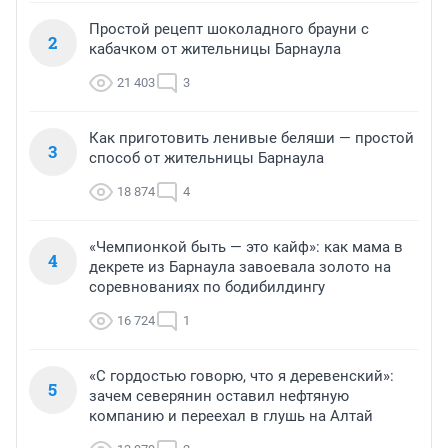
Простой рецепт шоколадного брауни с
2
кабачком от жительницы Барнаула
21 403
3
Как приготовить ленивые беляши — простой
3
способ от жительницы Барнаула
18 874
4
«Чемпионкой быть — это кайф»: как мама в
4
декрете из Барнаула завоевала золото на
соревнованиях по бодибилдингу
16 724
1
«С гордостью говорю, что я деревенский»:
5
зачем северянин оставил нефтяную
компанию и переехал в глушь на Алтай