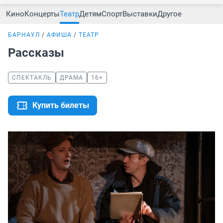
Кино
Концерты
Театр
Детям
Спорт
Выставки
Другое
БАРНАУЛ
АФИША
ТЕАТР
Рассказы
СПЕКТАКЛЬ
ДРАМА
16+
Купить билеты