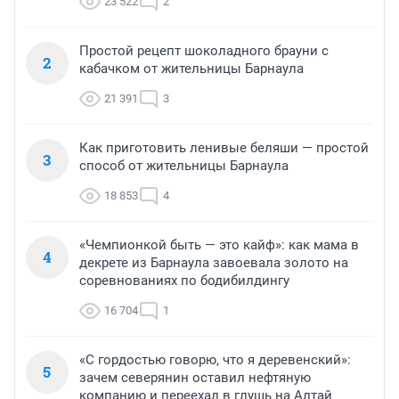
23 522
2
Простой рецепт шоколадного брауни с
2
кабачком от жительницы Барнаула
21 391
3
Как приготовить ленивые беляши — простой
3
способ от жительницы Барнаула
18 853
4
«Чемпионкой быть — это кайф»: как мама в
4
декрете из Барнаула завоевала золото на
соревнованиях по бодибилдингу
16 704
1
«С гордостью говорю, что я деревенский»:
5
зачем северянин оставил нефтяную
компанию и переехал в глушь на Алтай