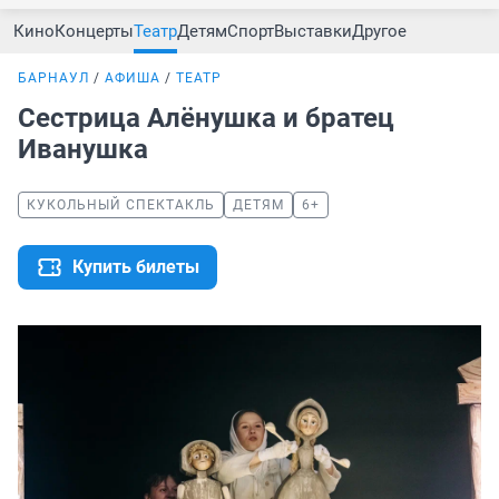
Кино
Концерты
Театр
Детям
Спорт
Выставки
Другое
БАРНАУЛ
АФИША
ТЕАТР
Сестрица Алёнушка и братец
Иванушка
КУКОЛЬНЫЙ СПЕКТАКЛЬ
ДЕТЯМ
6+
Купить билеты