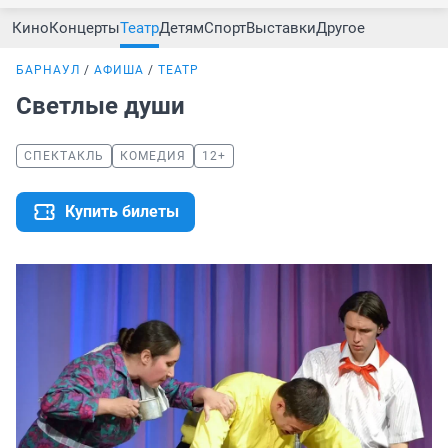
Кино
Концерты
Театр
Детям
Спорт
Выставки
Другое
БАРНАУЛ
АФИША
ТЕАТР
Светлые души
СПЕКТАКЛЬ
КОМЕДИЯ
12+
Купить билеты