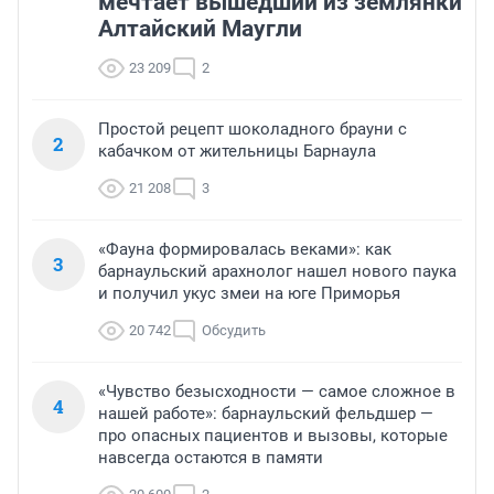
мечтает вышедший из землянки
Алтайский Маугли
23 209
2
Простой рецепт шоколадного брауни с
2
кабачком от жительницы Барнаула
21 208
3
«Фауна формировалась веками»: как
3
барнаульский арахнолог нашел нового паука
и получил укус змеи на юге Приморья
20 742
Обсудить
«Чувство безысходности — самое сложное в
4
нашей работе»: барнаульский фельдшер —
про опасных пациентов и вызовы, которые
навсегда остаются в памяти