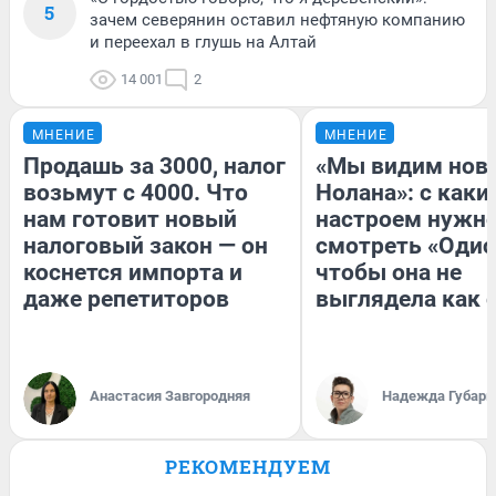
5
зачем северянин оставил нефтяную компанию
и переехал в глушь на Алтай
14 001
2
МНЕНИЕ
МНЕНИЕ
Продашь за 3000, налог
«Мы видим нов
возьмут с 4000. Что
Нолана»: с каки
нам готовит новый
настроем нужн
налоговый закон — он
смотреть «Одис
коснется импорта и
чтобы она не
даже репетиторов
выглядела как 
Анастасия Завгородняя
Надежда Губарь
РЕКОМЕНДУЕМ