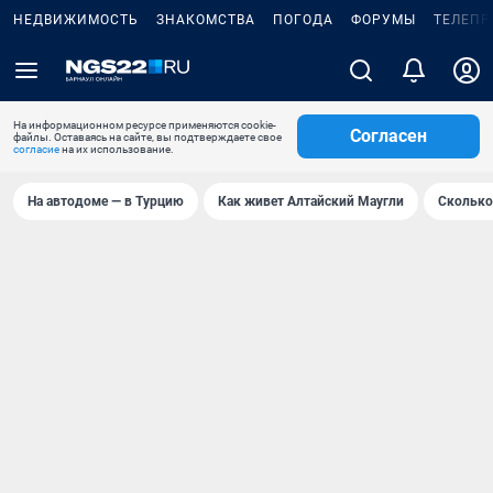
НЕДВИЖИМОСТЬ
ЗНАКОМСТВА
ПОГОДА
ФОРУМЫ
ТЕЛЕПР
На информационном ресурсе применяются cookie-
Согласен
файлы. Оставаясь на сайте, вы подтверждаете свое
согласие
на их использование.
На автодоме — в Турцию
Как живет Алтайский Маугли
Сколько