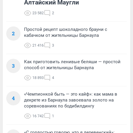
Алтайский Маугли
23 582
2
Простой рецепт шоколадного брауни с
2
кабачком от жительницы Барнаула
21 416
3
Как приготовить ленивые беляши — простой
3
способ от жительницы Барнаула
18 893
4
«Чемпионкой быть — это кайф»: как мама в
4
декрете из Барнаула завоевала золото на
соревнованиях по бодибилдингу
16 742
1
«С гордостью говорю, что я деревенский»: