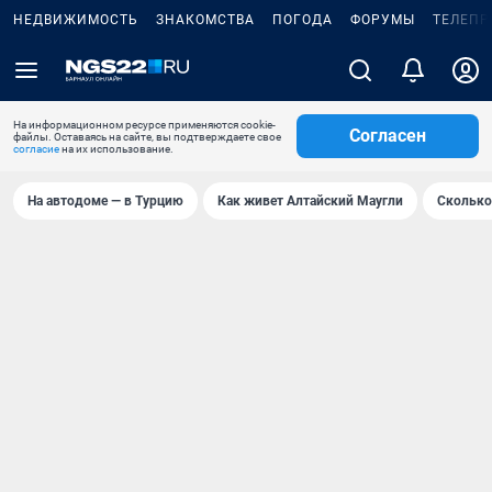
НЕДВИЖИМОСТЬ
ЗНАКОМСТВА
ПОГОДА
ФОРУМЫ
ТЕЛЕПР
На информационном ресурсе применяются cookie-
Согласен
файлы. Оставаясь на сайте, вы подтверждаете свое
согласие
на их использование.
На автодоме — в Турцию
Как живет Алтайский Маугли
Сколько