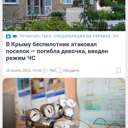
ПРОИСШЕСТВИЯ
СПЕЦОПЕРАЦИЯ НА УКРАИНЕ
ПОДРО
В Крыму беспилотник атаковал
поселок — погибла девочка, введен
режим ЧС
20 июля, 2023, 13:55
784
Обсудить