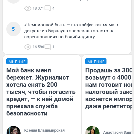
18 071
4
«Чемпионкой быть — это кайф»: как мама в
5
декрете из Барнаула завоевала золото на
соревнованиях по бодибилдингу
16 586
1
МНЕНИЕ
МНЕНИЕ
Мой банк меня
Продашь за 3000
бережет. Журналист
возьмут с 4000.
хотела снять 200
нам готовит но
тысяч, чтобы погасить
налоговый зако
кредит, — к ней домой
коснется импор
приехала служба
даже репетитор
безопасности
Ксения Владимирская
Анастасия Завг