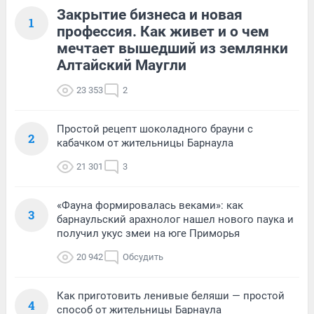
Закрытие бизнеса и новая
1
профессия. Как живет и о чем
мечтает вышедший из землянки
Алтайский Маугли
23 353
2
Простой рецепт шоколадного брауни с
2
кабачком от жительницы Барнаула
21 301
3
«Фауна формировалась веками»: как
3
барнаульский арахнолог нашел нового паука и
получил укус змеи на юге Приморья
20 942
Обсудить
Как приготовить ленивые беляши — простой
4
способ от жительницы Барнаула