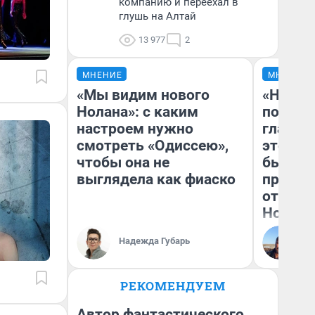
компанию и переехал в
глушь на Алтай
13 977
2
МНЕНИЕ
МНЕНИЕ
«Мы видим нового
«Никог
Нолана»: с каким
победи
настроем нужно
главны
смотреть «Одиссею»,
этого г
чтобы она не
бьет р
выглядела как фиаско
прокат
отзыв 
Нолана
Ст
Надежда Губарь
Эк
РЕКОМЕНДУЕМ
Автор фантастического