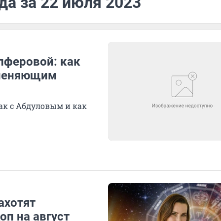
да за 22 июля 2023
лферовой: как
пленяющим
к с Абдуловым и как
ахотят
оп на август