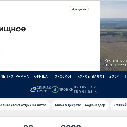
ЕЛЕПРОГРАММА
АФИША
ГОРОСКОП
КУРСЫ ВАЛЮТ
ZODY
П
USD 82,17
СЕЙЧАС
3
ПРОБКИ
+25°C
EUR 94,84
олько стоит отдых на Алтае
Мама в декрете — бодибилдер
Лучший