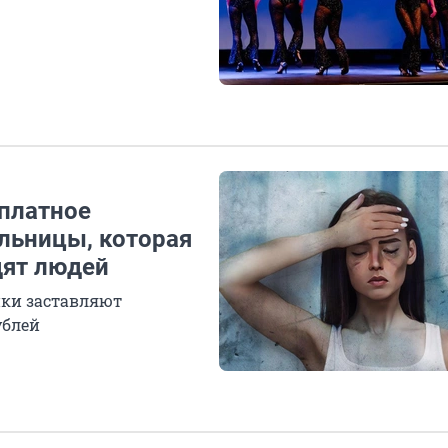
сплатное
ельницы, которая
дят людей
ики заставляют
ублей