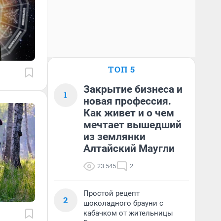
ТОП 5
Закрытие бизнеса и
1
новая профессия.
Как живет и о чем
мечтает вышедший
из землянки
Алтайский Маугли
23 545
2
Простой рецепт
2
шоколадного брауни с
кабачком от жительницы