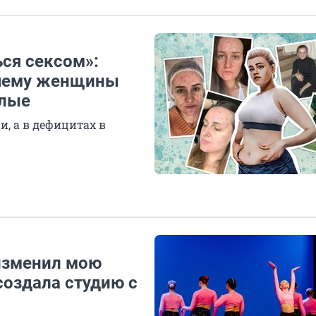
ься сексом»:
очему женщины
блые
, а в дефицитах в
изменил мою
создала студию с