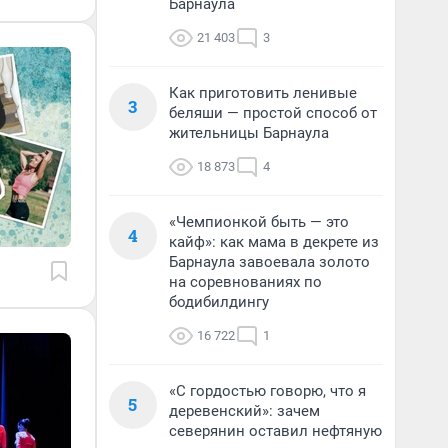
Барнаула
21 403
3
Как приготовить ленивые
3
беляши — простой способ от
жительницы Барнаула
18 873
4
«Чемпионкой быть — это
4
кайф»: как мама в декрете из
Барнаула завоевала золото
на соревнованиях по
бодибилдингу
16 722
1
«С гордостью говорю, что я
5
деревенский»: зачем
северянин оставил нефтяную