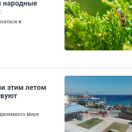
ы народные
х
есаться и
ли этим летом
твуют
едиземного моря