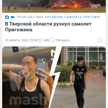
ПРОИСШЕСТВИЯ
КРУШЕНИЕ САМОЛЕТА ПРИГОЖИНА
П
В Тверской области рухнул самолет
Пригожина
23 августа, 2023, 23:38
686
Обсудить