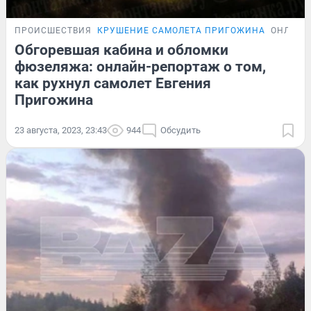
ПРОИСШЕСТВИЯ
КРУШЕНИЕ САМОЛЕТА ПРИГОЖИНА
ОНЛАЙН
Обгоревшая кабина и обломки
фюзеляжа: онлайн-репортаж о том,
как рухнул самолет Евгения
Пригожина
23 августа, 2023, 23:43
944
Обсудить