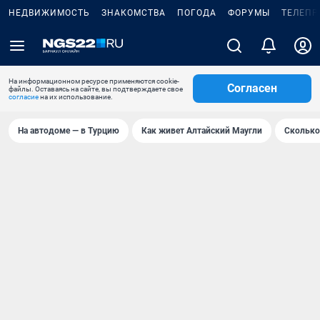
НЕДВИЖИМОСТЬ
ЗНАКОМСТВА
ПОГОДА
ФОРУМЫ
ТЕЛЕПР
На информационном ресурсе применяются cookie-
Согласен
файлы. Оставаясь на сайте, вы подтверждаете свое
согласие
на их использование.
На автодоме — в Турцию
Как живет Алтайский Маугли
Сколько