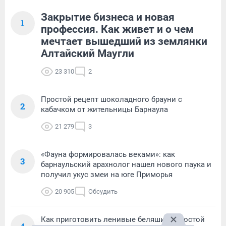
Закрытие бизнеса и новая
1
профессия. Как живет и о чем
мечтает вышедший из землянки
Алтайский Маугли
23 310
2
Простой рецепт шоколадного брауни с
2
кабачком от жительницы Барнаула
21 279
3
«Фауна формировалась веками»: как
3
барнаульский арахнолог нашел нового паука и
получил укус змеи на юге Приморья
20 905
Обсудить
Как приготовить ленивые беляши — простой