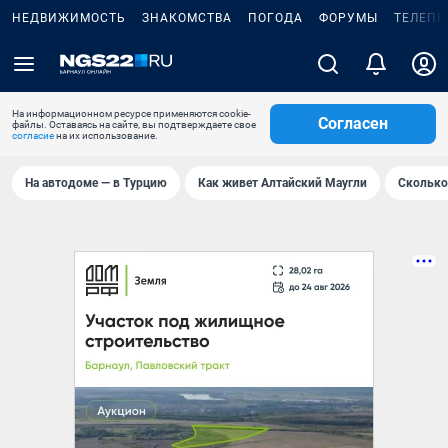
НЕДВИЖИМОСТЬ
ЗНАКОМСТВА
ПОГОДА
ФОРУМЫ
ТЕЛЕПР
На информационном ресурсе применяются cookie-
Согласен
файлы. Оставаясь на сайте, вы подтверждаете свое
согласие
на их использование.
На автодоме — в Турцию
Как живет Алтайский Маугли
Сколько