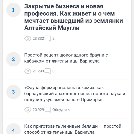
Закрытие бизнеса и новая
1
профессия. Как живет и о чем
мечтает вышедший из землянки
Алтайский Маугли
23 332
2
Простой рецепт шоколадного брауни с
2
кабачком от жительницы Барнаула
21 293
3
«Фауна формировалась веками»: как
3
барнаульский арахнолог нашел нового паука и
получил укус змеи на юге Приморья
20 929
Обсудить
Как приготовить ленивые беляши — простой
4
способ от жительницы Барнаула