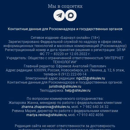
Мы в соцсетях
Контактные данные для Роскомнадзора и государственных органов
Сетевое издание «Барнаул онлайн» (18+)
Зарегистрировано Федеральной службой по надзору в сфере связи,
информационных технологий и массовых коммуникаций (Роскомнадзор)
Регистрационный номер и дата принятия решения о регистрации: ЭЛ №
ФС 77 – 83220 от 12.05.2022 г.
Учредитель: Общество с ограниченной ответственностью "ИНТЕРНЕТ
ТЕХНОЛОГИИ"
Главный редактор: Ефремов Анатолий Павлович
Адрес редакции: 630099, Россия, Новосибирск, ул. Ленина, д. 12, 6 этаж,
телефон 8 (912) 222-00-14
Электронный адрес редакции:
ngs22@shkulev.ru
Контактные данные для Роскомнадзора и государственных органов:
juristnsk@shkulev.ru
Техподдержка:
help@shkulev.ru
По вопросам коммерческого сотрудничества:
Жапарова Жанна, менеджер по работе с федеральными клиентами
zhanna.zhaparova@shkulev.ru
, моб. + 7 982 640 34 32
Ревина Мария, директор по работе с федеральными клиентами
mariya.revina@shkulev.ru
, моб. +7 910 402 4056
Редакция сайта не несет ответственности за достоверность
информации, содержащейся в рекламных объявлениях.