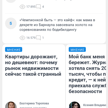
17 895
4
«Чемпионкой быть — это кайф»: как мама в
5
декрете из Барнаула завоевала золото на
соревнованиях по бодибилдингу
16 579
1
МНЕНИЕ
МНЕНИЕ
Квартиры дорожают,
Мой банк меня
но дешевеют: почему
бережет. Журн
рынок недвижимости
хотела снять 20
сейчас такой странный
тысяч, чтобы п
кредит, — к ней
приехала служб
безопасности
Екатерина Торопова
Ксения Владими
директор агентства