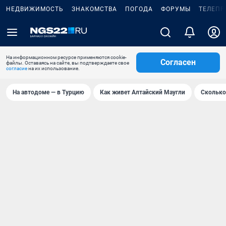
НЕДВИЖИМОСТЬ
ЗНАКОМСТВА
ПОГОДА
ФОРУМЫ
ТЕЛЕПР
На информационном ресурсе применяются cookie-
Согласен
файлы. Оставаясь на сайте, вы подтверждаете свое
согласие
на их использование.
На автодоме — в Турцию
Как живет Алтайский Маугли
Сколько