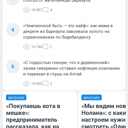
способ от жительницы Барнаула
18 897
4
«Чемпионкой быть — это кайф»: как мама в
4
декрете из Барнаула завоевала золото на
соревнованиях по бодибилдингу
16 744
1
«С гордостью говорю, что я деревенский»:
5
зачем северянин оставил нефтяную компанию
и переехал в глушь на Алтай
14 003
2
МНЕНИЕ
МНЕНИЕ
«Покупаешь кота в
«Мы видим нов
мешке»:
Нолана»: с каки
предприниматель
настроем нужн
рассказала, как на
смотреть «Одис