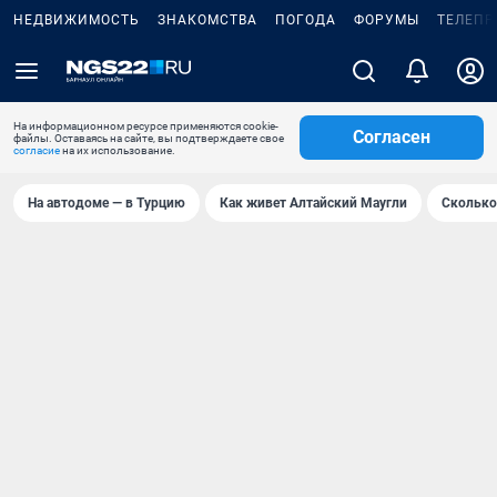
НЕДВИЖИМОСТЬ
ЗНАКОМСТВА
ПОГОДА
ФОРУМЫ
ТЕЛЕПР
На информационном ресурсе применяются cookie-
Согласен
файлы. Оставаясь на сайте, вы подтверждаете свое
согласие
на их использование.
На автодоме — в Турцию
Как живет Алтайский Маугли
Сколько