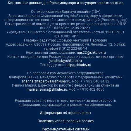
Контактные данные для Роскомнадзора и государственных органов
Сетевое издание «Барнаул онлайн» (18+)
Зарегистрировано Федеральной службой по надзору в сфере связи,
информационных технологий и массовых коммуникаций (Роскомнадзор)
Регистрационный номер и дата принятия решения о регистрации: ЭЛ №
ФС 77 – 83220 от 12.05.2022 г.
Учредитель: Общество с ограниченной ответственностью "ИНТЕРНЕТ
ТЕХНОЛОГИИ"
Главный редактор: Ефремов Анатолий Павлович
Адрес редакции: 630099, Россия, Новосибирск, ул. Ленина, д. 12, 6 этаж,
телефон 8 (912) 222-00-14
Электронный адрес редакции:
ngs22@shkulev.ru
Контактные данные для Роскомнадзора и государственных органов:
juristnsk@shkulev.ru
Техподдержка:
help@shkulev.ru
По вопросам коммерческого сотрудничества:
Жапарова Жанна, менеджер по работе с федеральными клиентами
zhanna.zhaparova@shkulev.ru
, моб. + 7 982 640 34 32
Ревина Мария, директор по работе с федеральными клиентами
mariya.revina@shkulev.ru
, моб. +7 910 402 4056
Редакция сайта не несет ответственности за достоверность
информации, содержащейся в рекламных объявлениях.
Информация об ограничениях
Политика использования cookies
Рекомендательные системы