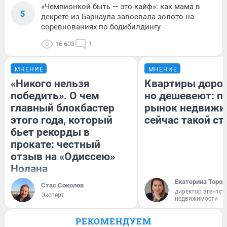
«Чемпионкой быть — это кайф»: как мама в
5
декрете из Барнаула завоевала золото на
соревнованиях по бодибилдингу
16 603
1
МНЕНИЕ
МНЕНИЕ
«Никого нельзя
Квартиры доро
победить». О чем
но дешевеют: п
главный блокбастер
рынок недвижи
этого года, который
сейчас такой с
бьет рекорды в
прокате: честный
отзыв на «Одиссею»
Нолана
Екатерина Тороп
Стас Соколов
директор агентст
Эксперт
недвижимости
РЕКОМЕНДУЕМ