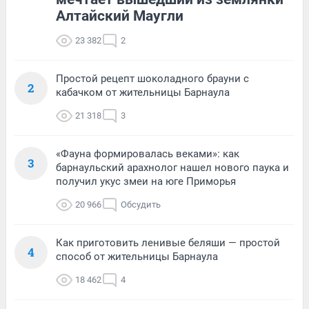
Алтайский Маугли
23 382
2
Простой рецепт шоколадного брауни с
2
кабачком от жительницы Барнаула
21 318
3
«Фауна формировалась веками»: как
3
барнаульский арахнолог нашел нового паука и
получил укус змеи на юге Приморья
20 966
Обсудить
Как приготовить ленивые беляши — простой
4
способ от жительницы Барнаула
18 462
4