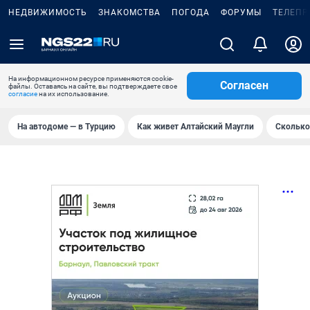
НЕДВИЖИМОСТЬ
ЗНАКОМСТВА
ПОГОДА
ФОРУМЫ
ТЕЛЕПР
На информационном ресурсе применяются cookie-
Согласен
файлы. Оставаясь на сайте, вы подтверждаете свое
согласие
на их использование.
На автодоме — в Турцию
Как живет Алтайский Маугли
Сколько