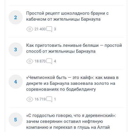
Простой рецепт шоколадного брауни с
2
кабачком от жительницы Барнаула
21 400
3
Как приготовить ленивые беляши — простой
3
способ от жительницы Барнаула
18 870
4
«Чемпионкой быть — это кайф»: как мама в
4
декрете из Барнаула завоевала золото на
соревнованиях по бодибилдингу
16 719
1
«С гордостью говорю, что я деревенский»:
5
зачем северянин оставил нефтяную
компанию и переехал в глушь на Алтай