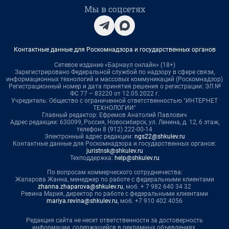
Мы в соцсетях
Контактные данные для Роскомнадзора и государственных органов
Сетевое издание «Барнаул онлайн» (18+)
Зарегистрировано Федеральной службой по надзору в сфере связи,
информационных технологий и массовых коммуникаций (Роскомнадзор)
Регистрационный номер и дата принятия решения о регистрации: ЭЛ №
ФС 77 – 83220 от 12.05.2022 г.
Учредитель: Общество с ограниченной ответственностью "ИНТЕРНЕТ
ТЕХНОЛОГИИ"
Главный редактор: Ефремов Анатолий Павлович
Адрес редакции: 630099, Россия, Новосибирск, ул. Ленина, д. 12, 6 этаж,
телефон 8 (912) 222-00-14
Электронный адрес редакции:
ngs22@shkulev.ru
Контактные данные для Роскомнадзора и государственных органов:
juristnsk@shkulev.ru
Техподдержка:
help@shkulev.ru
По вопросам коммерческого сотрудничества:
Жапарова Жанна, менеджер по работе с федеральными клиентами
zhanna.zhaparova@shkulev.ru
, моб. + 7 982 640 34 32
Ревина Мария, директор по работе с федеральными клиентами
mariya.revina@shkulev.ru
, моб. +7 910 402 4056
Редакция сайта не несет ответственности за достоверность
информации, содержащейся в рекламных объявлениях.