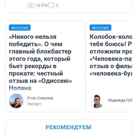
13 974
2
МНЕНИЕ
МНЕНИЕ
«Никого нельзя
Колобок-колобо
победить». О чем
тебя боюсь! Ра
главный блокбастер
отложили прок
этого года, который
«Человека-пау
бьет рекорды в
отзыв о фильм
прокате: честный
«человека-бул
отзыв на «Одиссею»
Нолана
Стас Соколов
Надежда Губар
Эксперт
РЕКОМЕНДУЕМ