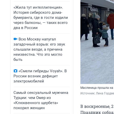
«Жила тут интеллигенция».
История сибирского дома-
бумеранга, где в гости ходили
через балконы, — таких всего
два в России
Всю Москву напугал
загадочный взрыв: его звук
слышали везде, а причина
неизвестна. Что это могло
быть
«Смели гибриды Voyah». В
России возник дефицит
электромобилей
Масленица прошла на
Самый сексуальный мужчина
Источник: 
Лина Горде
Турции: чем Омер из
«Клюквенного щербета»
В воскресенье, 
покорил женщин
Праздник собра