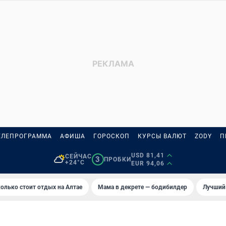
ЕЛЕПРОГРАММА
АФИША
ГОРОСКОП
КУРСЫ ВАЛЮТ
ZODY
П
USD 81,41
СЕЙЧАС
3
ПРОБКИ
+24°C
EUR 94,06
олько стоит отдых на Алтае
Мама в декрете — бодибилдер
Лучший