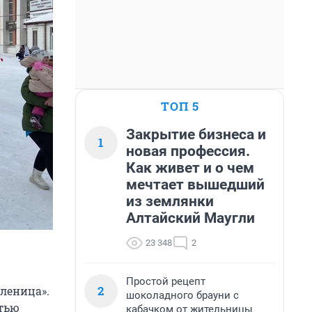
ТОП 5
Закрытие бизнеса и
1
новая профессия.
Как живет и о чем
мечтает вышедший
из землянки
Алтайский Маугли
23 348
2
Простой рецепт
2
сленица».
шоколадного брауни с
стью
кабачком от жительницы