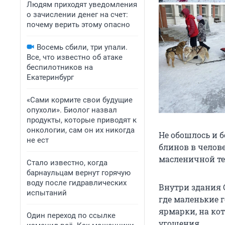
Людям приходят уведомления
о зачислении денег на счет:
почему верить этому опасно
Восемь сбили, три упали.
Все, что известно об атаке
беспилотников на
Екатеринбург
«Сами кормите свои будущие
опухоли». Биолог назвал
продукты, которые приводят к
онкологии, сам он их никогда
Не обошлось и 
не ест
блинов в челов
масленичной те
Стало известно, когда
барнаульцам вернут горячую
воду после гидравлических
Внутри здания 
испытаний
где маленькие г
ярмарки, на ко
Один переход по ссылке
угощения.