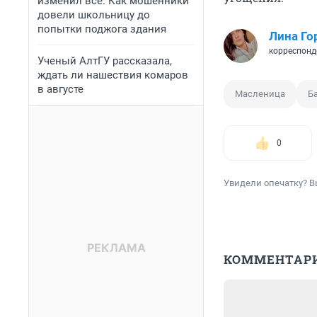
изменил всё. Как мошенники
довели школьницу до
попытки поджога здания
Лина Го
корреспонд
Ученый АлтГУ рассказала,
ждать ли нашествия комаров
в августе
Масленица
Б
0
Увидели опечатку? В
КОММЕНТАР