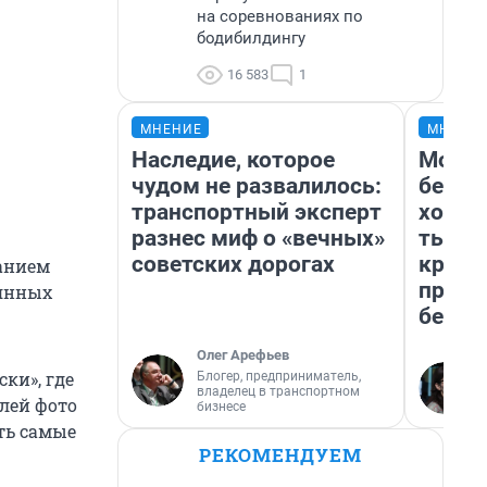
на соревнованиях по
бодибилдингу
16 583
1
МНЕНИЕ
МНЕНИ
Наследие, которое
Мой б
чудом не развалилось:
береж
транспортный эксперт
хотел
разнес миф о «вечных»
тысяч
советских дорогах
креди
анием
приех
вянных
безоп
Олег Арефьев
ки», где
Блогер, предприниматель,
владелец в транспортном
лей фото
бизнесе
ть самые
РЕКОМЕНДУЕМ