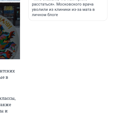
расстаться». Московского врача
уволили из клиники из-за мата в
личном блоге
антских
ые в
классы,
также
ры и