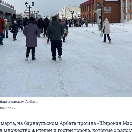
 барнаульском Арбате
ева/ngs22
2 марта, на барнаульском Арбате прошла «Широкая Ма
л множество жителей и гостей города, которые с радо