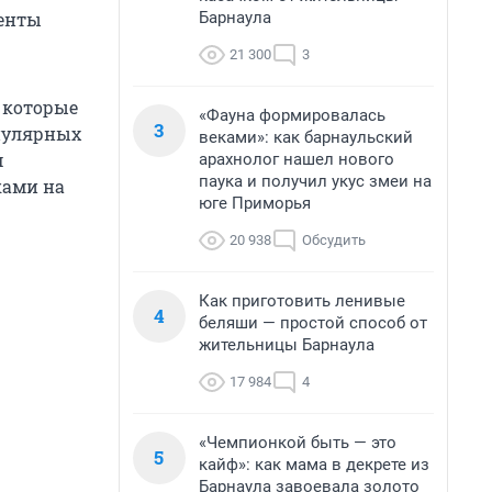
Барнаула
менты
21 300
3
 которые
«Фауна формировалась
3
опулярных
веками»: как барнаульский
м
арахнолог нашел нового
паука и получил укус змеи на
ками на
юге Приморья
20 938
Обсудить
Как приготовить ленивые
4
беляши — простой способ от
жительницы Барнаула
17 984
4
«Чемпионкой быть — это
5
кайф»: как мама в декрете из
Барнаула завоевала золото