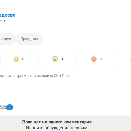
рдеева
ент
арнаул
Праздник
0
0
0
ыделите фрагмент и нажмите Ctrl+Enter
ИИ
0
Пока нет ни одного комментария.
Начните обсуждение первым!