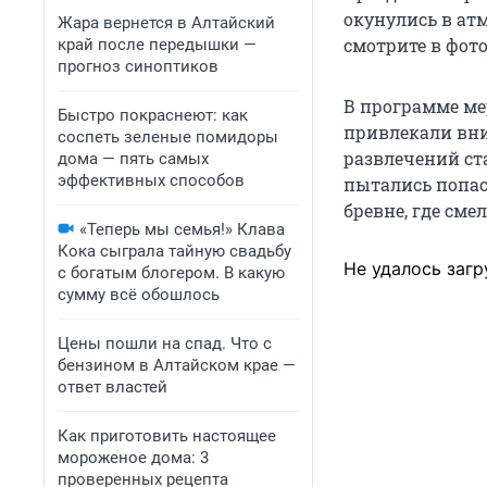
окунулись в ат
Жара вернется в Алтайский
смотрите в фот
край после передышки —
прогноз синоптиков
В программе ме
Быстро покраснеют: как
привлекали вни
соспеть зеленые помидоры
развлечений ст
дома — пять самых
эффективных способов
пытались попас
бревне, где см
«Теперь мы семья!» Клава
Кока сыграла тайную свадьбу
Не удалось загр
с богатым блогером. В какую
сумму всё обошлось
Цены пошли на спад. Что с
бензином в Алтайском крае —
ответ властей
Как приготовить настоящее
мороженое дома: 3
проверенных рецепта