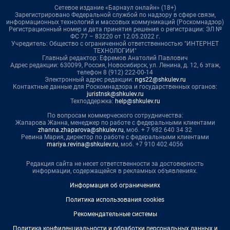
Сетевое издание «Барнаул онлайн» (18+)
Зарегистрировано Федеральной службой по надзору в сфере связи,
информационных технологий и массовых коммуникаций (Роскомнадзор)
Регистрационный номер и дата принятия решения о регистрации: ЭЛ №
ФС 77 – 83220 от 12.05.2022 г.
Учредитель: Общество с ограниченной ответственностью "ИНТЕРНЕТ
ТЕХНОЛОГИИ"
Главный редактор: Ефремов Анатолий Павлович
Адрес редакции: 630099, Россия, Новосибирск, ул. Ленина, д. 12, 6 этаж,
телефон 8 (912) 222-00-14
Электронный адрес редакции:
ngs22@shkulev.ru
Контактные данные для Роскомнадзора и государственных органов:
juristnsk@shkulev.ru
Техподдержка:
help@shkulev.ru
По вопросам коммерческого сотрудничества:
Жапарова Жанна, менеджер по работе с федеральными клиентами
zhanna.zhaparova@shkulev.ru
, моб. + 7 982 640 34 32
Ревина Мария, директор по работе с федеральными клиентами
mariya.revina@shkulev.ru
, моб. +7 910 402 4056
Редакция сайта не несет ответственности за достоверность
информации, содержащейся в рекламных объявлениях.
Информация об ограничениях
Политика использования cookies
Рекомендательные системы
Политика конфиденциальности и обработки персональных данных и