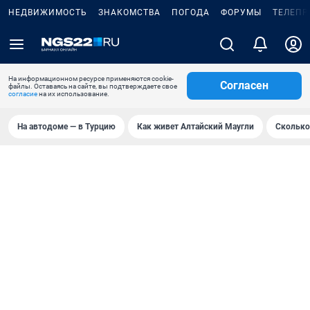
НЕДВИЖИМОСТЬ
ЗНАКОМСТВА
ПОГОДА
ФОРУМЫ
ТЕЛЕПР
На информационном ресурсе применяются cookie-
Согласен
файлы. Оставаясь на сайте, вы подтверждаете свое
согласие
на их использование.
На автодоме — в Турцию
Как живет Алтайский Маугли
Сколько