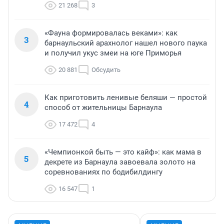
21 268
3
«Фауна формировалась веками»: как
3
барнаульский арахнолог нашел нового паука
и получил укус змеи на юге Приморья
20 881
Обсудить
Как приготовить ленивые беляши — простой
4
способ от жительницы Барнаула
17 472
4
«Чемпионкой быть — это кайф»: как мама в
5
декрете из Барнаула завоевала золото на
соревнованиях по бодибилдингу
16 547
1