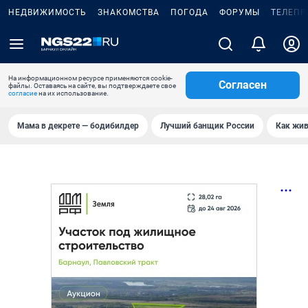
НЕДВИЖИМОСТЬ
ЗНАКОМСТВА
ПОГОДА
ФОРУМЫ
ТЕЛЕПР
На информационном ресурсе применяются cookie-
Согласен
файлы. Оставаясь на сайте, вы подтверждаете свое
согласие
на их использование.
Мама в декрете — бодибилдер
Лучший банщик России
Как жив