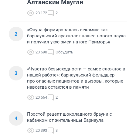
Алтайский Маугли
23 172
2
«Фауна формировалась веками»: как
2
барнаульский арахнолог нашел нового паука
и получил укус змеи на юге Приморья
20 690
Обсудить
«Чувство безысходности — самое сложное в
3
нашей работе»: барнаульский фельдшер —
про опасных пациентов и вызовы, которые
навсегда остаются в памяти
20 564
2
Простой рецепт шоколадного брауни с
4
кабачком от жительницы Барнаула
20 393
3