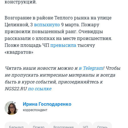
конструкций.
Возгорание в районе Теплого рынка на улице
Целинной, 3
вспыхнуло
9 марта. Пожару
присвоили повышенный ранг. Очевидцы
рассказали о хлопках на месте происшествия.
Позже площадь ЧП
превысила
тысячу
«квадратов»
Читать наши новости можно и
в Telegram
! Чтобы
не пропускать интересные материалы и всегда
быть в курсе событий, присоединяйтесь к
NGS22.RU
по ссылке
Ирина Господаренко
корреспондент
Барнаул
Пожар
Возгорание
ЧП
Огонь