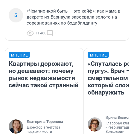
«Чемпионкой быть — это кайф»: как мама в
5
декрете из Барнаула завоевала золото на
соревнованиях по бодибилдингу
11 468
1
МНЕНИЕ
МНЕНИЕ
Квартиры дорожают,
«Спуталась реч
но дешевеют: почему
пургу». Врач — 
рынок недвижимости
смертельном д
сейчас такой странный
который слож
обнаружить
Ирина Волкова
Екатерина Торопова
Главврач клини
директор агентства
«Реабилитация 
недвижимости
Волковой»