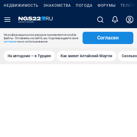
НЕДВИЖИМОСТЬ
ЗНАКОМСТВА
ПОГОДА
ФОРУМЫ
ТЕЛЕПР
На информационном ресурсе применяются cookie-
Согласен
файлы. Оставаясь на сайте, вы подтверждаете свое
согласие
на их использование.
На автодоме — в Турцию
Как живет Алтайский Маугли
Сколько