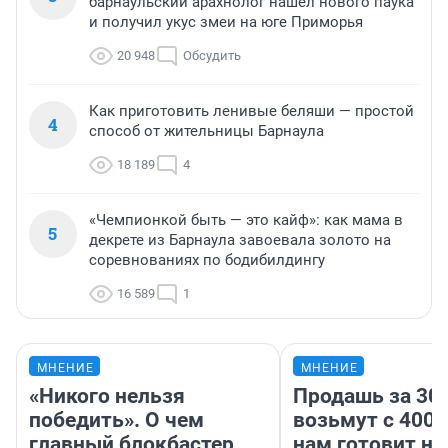
барнаульский арахнолог нашел нового паука
и получил укус змеи на юге Приморья
20 948
Обсудить
Как приготовить ленивые беляши — простой
4
способ от жительницы Барнаула
18 189
4
«Чемпионкой быть — это кайф»: как мама в
5
декрете из Барнаула завоевала золото на
соревнованиях по бодибилдингу
16 589
1
МНЕНИЕ
МНЕНИЕ
«Никого нельзя
Продашь за 300
победить». О чем
возьмут с 4000
главный блокбастер
нам готовит н