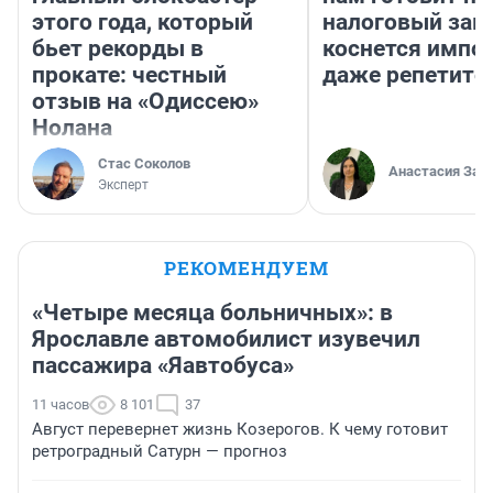
этого года, который
налоговый зако
бьет рекорды в
коснется импор
прокате: честный
даже репетито
отзыв на «Одиссею»
Нолана
Стас Соколов
Анастасия Зав
Эксперт
РЕКОМЕНДУЕМ
«Четыре месяца больничных»: в
Ярославле автомобилист изувечил
пассажира «Яавтобуса»
11 часов
8 101
37
Август перевернет жизнь Козерогов. К чему готовит
ретроградный Сатурн — прогноз