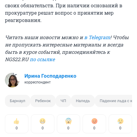
своих обязательств. При наличии оснований в
прокуратуре решат вопрос о принятии мер
реагирования.
Читать наши новости можно и
в Telegram
! Чтобы
не пропускать интересные материалы и всегда
быть в курсе событий, присоединяйтесь к
NGS22.RU
по ссылке
Ирина Господаренко
корреспондент
Барнаул
Ребенок
ЧП
Наледь
Падение льда с кр
0
0
0
0
0