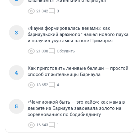
кабачком от жительницы Барнаула
21 342
3
«Фауна формировалась веками»: как
3
барнаульский арахнолог нашел нового паука
и получил укус змеи на юге Приморья
21 008
Обсудить
Как приготовить ленивые беляши — простой
4
способ от жительницы Барнаула
18 652
4
«Чемпионкой быть — это кайф»: как мама в
5
декрете из Барнаула завоевала золото на
соревнованиях по бодибилдингу
16 643
1