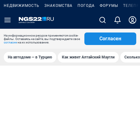
НЕДВИЖИМОСТЬ
ЗНАКОМСТВА
ПОГОДА
ФОРУМЫ
ТЕЛЕПР
На информационном ресурсе применяются cookie-
Согласен
файлы. Оставаясь на сайте, вы подтверждаете свое
согласие
на их использование.
На автодоме — в Турцию
Как живет Алтайский Маугли
Сколько