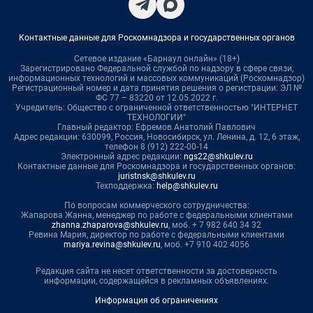
Контактные данные для Роскомнадзора и государственных органов
Сетевое издание «Барнаул онлайн» (18+)
Зарегистрировано Федеральной службой по надзору в сфере связи,
информационных технологий и массовых коммуникаций (Роскомнадзор)
Регистрационный номер и дата принятия решения о регистрации: ЭЛ №
ФС 77 – 83220 от 12.05.2022 г.
Учредитель: Общество с ограниченной ответственностью "ИНТЕРНЕТ
ТЕХНОЛОГИИ"
Главный редактор: Ефремов Анатолий Павлович
Адрес редакции: 630099, Россия, Новосибирск, ул. Ленина, д. 12, 6 этаж,
телефон 8 (912) 222-00-14
Электронный адрес редакции:
ngs22@shkulev.ru
Контактные данные для Роскомнадзора и государственных органов:
juristnsk@shkulev.ru
Техподдержка:
help@shkulev.ru
По вопросам коммерческого сотрудничества:
Жапарова Жанна, менеджер по работе с федеральными клиентами
zhanna.zhaparova@shkulev.ru
, моб. + 7 982 640 34 32
Ревина Мария, директор по работе с федеральными клиентами
mariya.revina@shkulev.ru
, моб. +7 910 402 4056
Редакция сайта не несет ответственности за достоверность
информации, содержащейся в рекламных объявлениях.
Информация об ограничениях