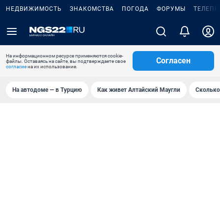
НЕДВИЖИМОСТЬ
ЗНАКОМСТВА
ПОГОДА
ФОРУМЫ
ТЕЛЕПР
На информационном ресурсе применяются cookie-
Согласен
файлы. Оставаясь на сайте, вы подтверждаете свое
согласие
на их использование.
На автодоме — в Турцию
Как живет Алтайский Маугли
Сколько