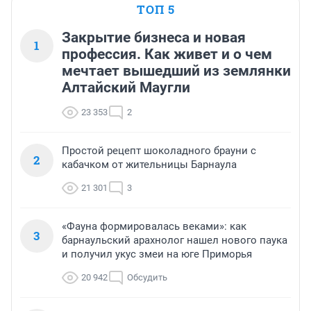
ТОП 5
Закрытие бизнеса и новая
1
профессия. Как живет и о чем
мечтает вышедший из землянки
Алтайский Маугли
23 353
2
Простой рецепт шоколадного брауни с
2
кабачком от жительницы Барнаула
21 301
3
«Фауна формировалась веками»: как
3
барнаульский арахнолог нашел нового паука
и получил укус змеи на юге Приморья
20 942
Обсудить