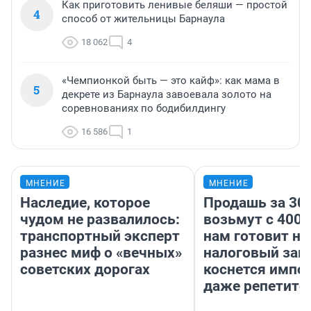
Как приготовить ленивые беляши — простой
4
способ от жительницы Барнаула
18 062
4
«Чемпионкой быть — это кайф»: как мама в
5
декрете из Барнаула завоевала золото на
соревнованиях по бодибилдингу
16 586
1
МНЕНИЕ
МНЕНИЕ
Наследие, которое
Продашь за 300
чудом не развалилось:
возьмут с 4000
транспортный эксперт
нам готовит н
разнес миф о «вечных»
налоговый зако
советских дорогах
коснется импор
даже репетито