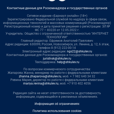
Контактные данные для Роскомнадзора и государственных органов
Сетевое издание «Барнаул онлайн» (18+)
Зарегистрировано Федеральной службой по надзору в сфере связи,
информационных технологий и массовых коммуникаций (Роскомнадзор)
Регистрационный номер и дата принятия решения о регистрации: ЭЛ №
ФС 77 – 83220 от 12.05.2022 г.
Учредитель: Общество с ограниченной ответственностью "ИНТЕРНЕТ
ТЕХНОЛОГИИ"
Главный редактор: Ефремов Анатолий Павлович
Адрес редакции: 630099, Россия, Новосибирск, ул. Ленина, д. 12, 6 этаж,
телефон 8 (912) 222-00-14
Электронный адрес редакции:
ngs22@shkulev.ru
Контактные данные для Роскомнадзора и государственных органов:
juristnsk@shkulev.ru
Техподдержка:
help@shkulev.ru
По вопросам коммерческого сотрудничества:
Жапарова Жанна, менеджер по работе с федеральными клиентами
zhanna.zhaparova@shkulev.ru
, моб. + 7 982 640 34 32
Ревина Мария, директор по работе с федеральными клиентами
mariya.revina@shkulev.ru
, моб. +7 910 402 4056
Редакция сайта не несет ответственности за достоверность
информации, содержащейся в рекламных объявлениях.
Информация об ограничениях
Политика использования cookies