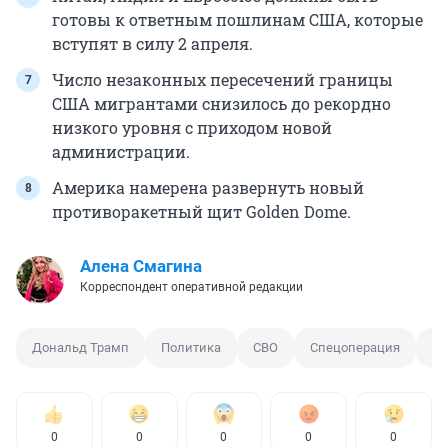
готовы к ответным пошлинам США, которые
вступят в силу
2 апреля
.
Число незаконных пересечений границы
США мигрантами снизилось до рекордно
низкого уровня с приходом новой
администрации.
Америка намерена развернуть новый
противоракетный щит Golden Dome.
Алена Смагина
Корреспондент оперативной редакции
Дональд Трамп
Политика
СВО
Спецоперация
Пе
0
0
0
0
0