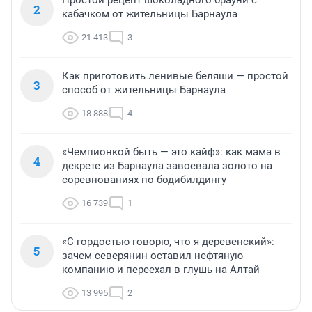
Простой рецепт шоколадного брауни с
2
кабачком от жительницы Барнаула
21 413
3
Как приготовить ленивые беляши — простой
3
способ от жительницы Барнаула
18 888
4
«Чемпионкой быть — это кайф»: как мама в
4
декрете из Барнаула завоевала золото на
соревнованиях по бодибилдингу
16 739
1
«С гордостью говорю, что я деревенский»:
5
зачем северянин оставил нефтяную
компанию и переехал в глушь на Алтай
13 995
2