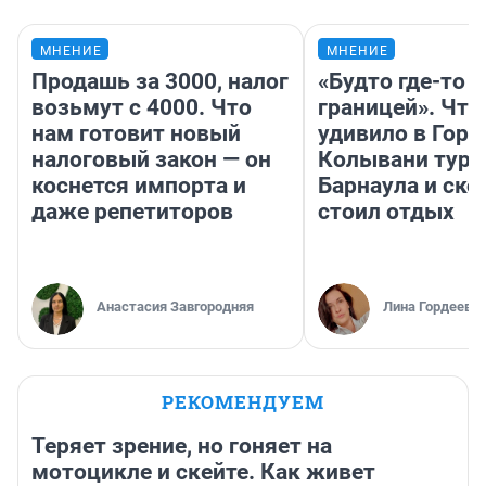
МНЕНИЕ
МНЕНИЕ
Продашь за 3000, налог
«Будто где-то з
возьмут с 4000. Что
границей». Что
нам готовит новый
удивило в Горн
налоговый закон — он
Колывани тури
коснется импорта и
Барнаула и ско
даже репетиторов
стоил отдых
Анастасия Завгородняя
Лина Гордеева
РЕКОМЕНДУЕМ
Теряет зрение, но гоняет на
мотоцикле и скейте. Как живет