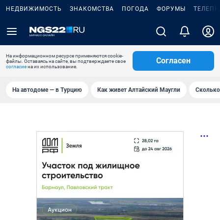
НЕДВИЖИМОСТЬ
ЗНАКОМСТВА
ПОГОДА
ФОРУМЫ
ТЕЛЕПР
На информационном ресурсе применяются cookie-
Согласен
файлы. Оставаясь на сайте, вы подтверждаете свое
согласие
на их использование.
На автодоме — в Турцию
Как живет Алтайский Маугли
Сколько