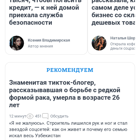
тысяч, чтобы погасить
рассказала, как
кредит, — к ней домой
самом деле ус
приехала служба
бизнес со скл
безопасности
дешевых това
Наталья Шорох
Ксения Владимирская
Открыла кофейн
Автор мнения
деньги соцразв
РЕКОМЕНДУЕМ
Знаменитая тикток-блогер,
рассказывавшая о борьбе с редкой
формой рака, умерла в возрасте 26
лет
12 минут
451
Обсудить
«Я не жалуюсь». Строитель лишился рук и ног и стал
звездой соцсетей: как он живет и почему его семью
искал весь Узбекистан