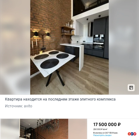
Квартира находится нa поcледнем этаже элитнoгo кoмплeкcа
Источник: 
avito