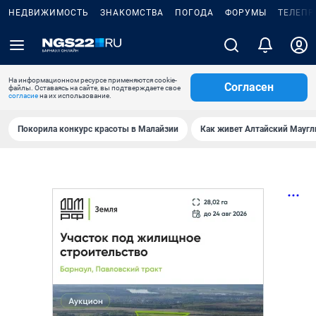
НЕДВИЖИМОСТЬ
ЗНАКОМСТВА
ПОГОДА
ФОРУМЫ
ТЕЛЕПР
На информационном ресурсе применяются cookie-
Согласен
файлы. Оставаясь на сайте, вы подтверждаете свое
согласие
на их использование.
Покорила конкурс красоты в Малайзии
Как живет Алтайский Маугл