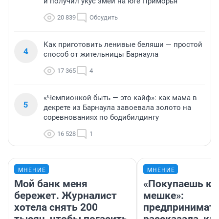
и получил укус змеи на юге Приморья
20 839
Обсудить
Как приготовить ленивые беляши — простой
4
способ от жительницы Барнаула
17 365
4
«Чемпионкой быть — это кайф»: как мама в
5
декрете из Барнаула завоевала золото на
соревнованиях по бодибилдингу
16 528
1
МНЕНИЕ
МНЕНИЕ
Мой банк меня
«Покупаешь ко
бережет. Журналист
мешке»:
хотела снять 200
предпринимат