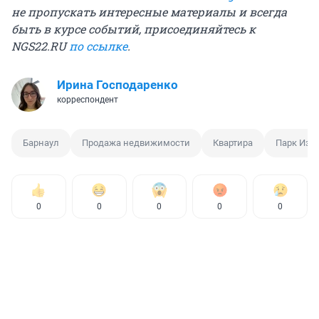
не пропускать интересные материалы и всегда
быть в курсе событий, присоединяйтесь к
NGS22.RU
по ссылке
.
Ирина Господаренко
корреспондент
Барнаул
Продажа недвижимости
Квартира
Парк Изу
0
0
0
0
0