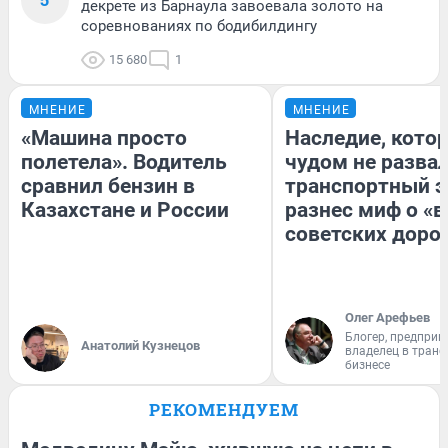
декрете из Барнаула завоевала золото на
соревнованиях по бодибилдингу
15 680
1
МНЕНИЕ
МНЕНИЕ
«Машина просто
Наследие, кото
полетела». Водитель
чудом не разва
сравнил бензин в
транспортный э
Казахстане и России
разнес миф о «
советских доро
Олег Арефьев
Блогер, предприн
Анатолий Кузнецов
владелец в тран
бизнесе
РЕКОМЕНДУЕМ