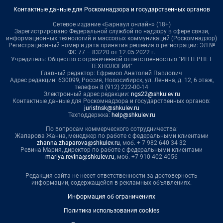
Контактные данные для Роскомнадзора и государственных органов
Сетевое издание «Барнаул онлайн» (18+)
Зарегистрировано Федеральной службой по надзору в сфере связи,
информационных технологий и массовых коммуникаций (Роскомнадзор)
Регистрационный номер и дата принятия решения о регистрации: ЭЛ №
ФС 77 – 83220 от 12.05.2022 г.
Учредитель: Общество с ограниченной ответственностью "ИНТЕРНЕТ
ТЕХНОЛОГИИ"
Главный редактор: Ефремов Анатолий Павлович
Адрес редакции: 630099, Россия, Новосибирск, ул. Ленина, д. 12, 6 этаж,
телефон 8 (912) 222-00-14
Электронный адрес редакции:
ngs22@shkulev.ru
Контактные данные для Роскомнадзора и государственных органов:
juristnsk@shkulev.ru
Техподдержка:
help@shkulev.ru
По вопросам коммерческого сотрудничества:
Жапарова Жанна, менеджер по работе с федеральными клиентами
zhanna.zhaparova@shkulev.ru
, моб. + 7 982 640 34 32
Ревина Мария, директор по работе с федеральными клиентами
mariya.revina@shkulev.ru
, моб. +7 910 402 4056
Редакция сайта не несет ответственности за достоверность
информации, содержащейся в рекламных объявлениях.
Информация об ограничениях
Политика использования cookies