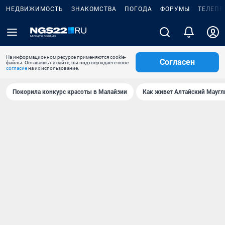
НЕДВИЖИМОСТЬ
ЗНАКОМСТВА
ПОГОДА
ФОРУМЫ
ТЕЛЕПР
На информационном ресурсе применяются cookie-
Согласен
файлы. Оставаясь на сайте, вы подтверждаете свое
согласие
на их использование.
Покорила конкурс красоты в Малайзии
Как живет Алтайский Маугл