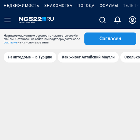
НЕДВИЖИМОСТЬ
ЗНАКОМСТВА
ПОГОДА
ФОРУМЫ
ТЕЛЕПР
На информационном ресурсе применяются cookie-
Согласен
файлы. Оставаясь на сайте, вы подтверждаете свое
согласие
на их использование.
На автодоме — в Турцию
Как живет Алтайский Маугли
Сколько