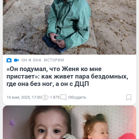
ОН И ОНА
ИСТОРИИ
«Он подумал, что Женя ко мне
пристает»: как живет пара бездомных,
где она без ног, а он с ДЦП
16 мая, 2025, 17:00
1 875
Обсудить