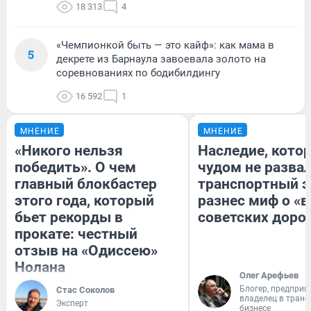
18 313
4
«Чемпионкой быть — это кайф»: как мама в
5
декрете из Барнаула завоевала золото на
соревнованиях по бодибилдингу
16 592
1
МНЕНИЕ
МНЕНИЕ
«Никого нельзя
Наследие, кото
победить». О чем
чудом не разва
главный блокбастер
транспортный э
этого года, который
разнес миф о «
бьет рекорды в
советских доро
прокате: честный
отзыв на «Одиссею»
Нолана
Олег Арефьев
Блогер, предприн
Стас Соколов
владелец в тран
Эксперт
бизнесе