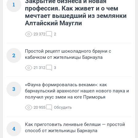
Закрытие бизнеса и новая
1
профессия. Как живет и о чем
мечтает вышедший из землянки
Алтайский Маугли
23 372
2
Простой рецепт шоколадного брауни с
2
кабачком от жительницы Барнаула
21 312
3
«Фауна формировалась веками»: как
3
барнаульский арахнолог нашел нового паука и
получил укус змеи на юге Приморья
20 955
Обсудить
Как приготовить ленивые беляши — простой
4
способ от жительницы Барнаула