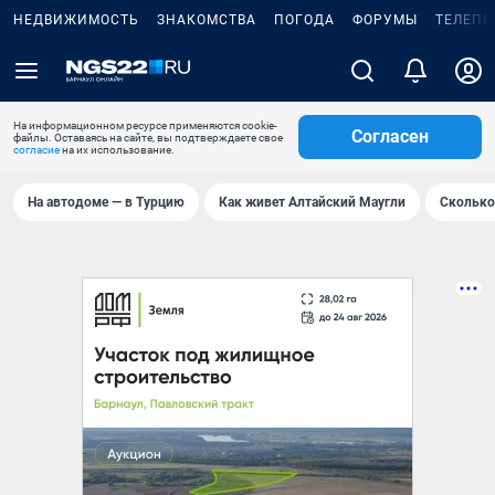
НЕДВИЖИМОСТЬ
ЗНАКОМСТВА
ПОГОДА
ФОРУМЫ
ТЕЛЕПР
На информационном ресурсе применяются cookie-
Согласен
файлы. Оставаясь на сайте, вы подтверждаете свое
согласие
на их использование.
На автодоме — в Турцию
Как живет Алтайский Маугли
Сколько