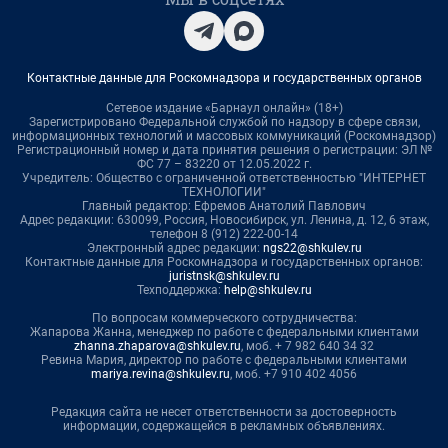
Контактные данные для Роскомнадзора и государственных органов
Сетевое издание «Барнаул онлайн» (18+)
Зарегистрировано Федеральной службой по надзору в сфере связи,
информационных технологий и массовых коммуникаций (Роскомнадзор)
Регистрационный номер и дата принятия решения о регистрации: ЭЛ №
ФС 77 – 83220 от 12.05.2022 г.
Учредитель: Общество с ограниченной ответственностью "ИНТЕРНЕТ
ТЕХНОЛОГИИ"
Главный редактор: Ефремов Анатолий Павлович
Адрес редакции: 630099, Россия, Новосибирск, ул. Ленина, д. 12, 6 этаж,
телефон 8 (912) 222-00-14
Электронный адрес редакции:
ngs22@shkulev.ru
Контактные данные для Роскомнадзора и государственных органов:
juristnsk@shkulev.ru
Техподдержка:
help@shkulev.ru
По вопросам коммерческого сотрудничества:
Жапарова Жанна, менеджер по работе с федеральными клиентами
zhanna.zhaparova@shkulev.ru
, моб. + 7 982 640 34 32
Ревина Мария, директор по работе с федеральными клиентами
mariya.revina@shkulev.ru
, моб. +7 910 402 4056
Редакция сайта не несет ответственности за достоверность
информации, содержащейся в рекламных объявлениях.