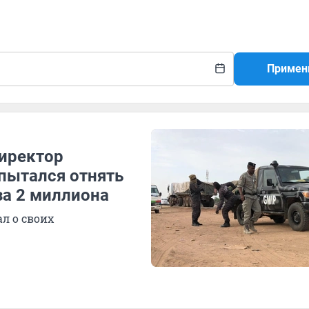
Примен
директор
пытался отнять
за 2 миллиона
л о своих