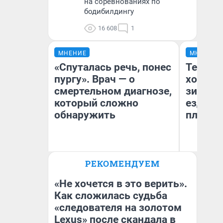
на соревнованиях по
бодибилдингу
16 608
1
МНЕНИЕ
МНЕНИЕ
«Спуталась речь, понес
Тепло 
пургу». Врач — о
холодн
смертельном диагнозе,
зимой.
который сложно
ездит н
обнаружить
плюсы 
Ирина Волкова
РЕКОМЕНДУЕМ
Главврач клиники
Д
«Реабилитация доктора
Волковой»
«Не хочется в это верить».
Как сложилась судьба
«следователя на золотом
Lexus» после скандала в