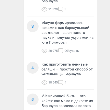
Барнаула
21 320
3
«Фауна формировалась
3
веками»: как барнаульский
арахнолог нашел нового
паука и получил укус змеи на
юге Приморья
20 975
Обсудить
Как приготовить ленивые
4
беляши — простой способ от
жительницы Барнаула
18 545
4
«Чемпионкой быть — это
5
кайф»: как мама в декрете из
Барнаула завоевала золото