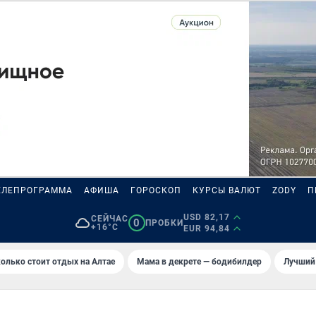
ЕЛЕПРОГРАММА
АФИША
ГОРОСКОП
КУРСЫ ВАЛЮТ
ZODY
П
USD 82,17
СЕЙЧАС
0
ПРОБКИ
+16°C
EUR 94,84
олько стоит отдых на Алтае
Мама в декрете — бодибилдер
Лучший