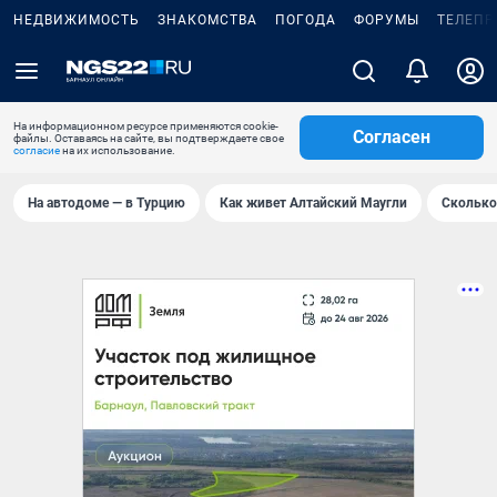
НЕДВИЖИМОСТЬ
ЗНАКОМСТВА
ПОГОДА
ФОРУМЫ
ТЕЛЕПР
На информационном ресурсе применяются cookie-
Согласен
файлы. Оставаясь на сайте, вы подтверждаете свое
согласие
на их использование.
На автодоме — в Турцию
Как живет Алтайский Маугли
Сколько