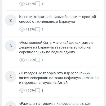
21 475
3
Как приготовить ленивые беляши — простой
2
способ от жительницы Барнаула
18 970
4
«Чемпионкой быть — это кайф»: как мама в
3
декрете из Барнаула завоевала золото на
соревнованиях по бодибилдингу
16 799
1
«С гордостью говорю, что я деревенский»:
4
зачем северянин оставил нефтяную компанию
и переехал в глушь на Алтай
14 079
2
«Расходы на топливо колоссальные»: как