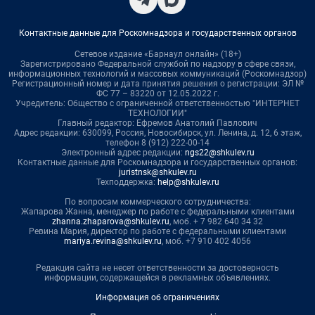
Контактные данные для Роскомнадзора и государственных органов
Сетевое издание «Барнаул онлайн» (18+)
Зарегистрировано Федеральной службой по надзору в сфере связи,
информационных технологий и массовых коммуникаций (Роскомнадзор)
Регистрационный номер и дата принятия решения о регистрации: ЭЛ №
ФС 77 – 83220 от 12.05.2022 г.
Учредитель: Общество с ограниченной ответственностью "ИНТЕРНЕТ
ТЕХНОЛОГИИ"
Главный редактор: Ефремов Анатолий Павлович
Адрес редакции: 630099, Россия, Новосибирск, ул. Ленина, д. 12, 6 этаж,
телефон 8 (912) 222-00-14
Электронный адрес редакции:
ngs22@shkulev.ru
Контактные данные для Роскомнадзора и государственных органов:
juristnsk@shkulev.ru
Техподдержка:
help@shkulev.ru
По вопросам коммерческого сотрудничества:
Жапарова Жанна, менеджер по работе с федеральными клиентами
zhanna.zhaparova@shkulev.ru
, моб. + 7 982 640 34 32
Ревина Мария, директор по работе с федеральными клиентами
mariya.revina@shkulev.ru
, моб. +7 910 402 4056
Редакция сайта не несет ответственности за достоверность
информации, содержащейся в рекламных объявлениях.
Информация об ограничениях