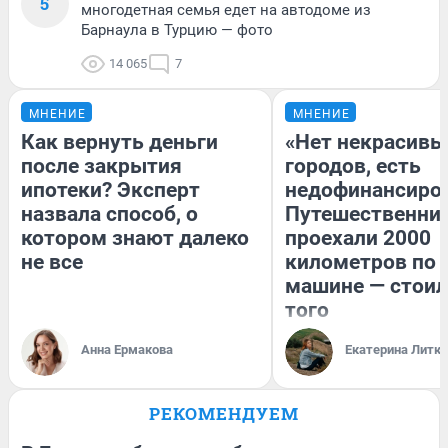
5
многодетная семья едет на автодоме из
Барнаула в Турцию — фото
14 065
7
МНЕНИЕ
МНЕНИЕ
Как вернуть деньги
«Нет некрасивы
после закрытия
городов, есть
ипотеки? Эксперт
недофинансиро
назвала способ, о
Путешественни
котором знают далеко
проехали 2000
не все
километров по 
машине — стоил
того
Анна Ермакова
Екатерина Литк
РЕКОМЕНДУЕМ