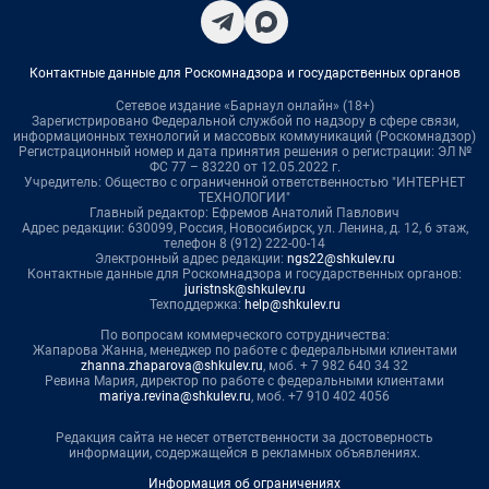
Контактные данные для Роскомнадзора и государственных органов
Сетевое издание «Барнаул онлайн» (18+)
Зарегистрировано Федеральной службой по надзору в сфере связи,
информационных технологий и массовых коммуникаций (Роскомнадзор)
Регистрационный номер и дата принятия решения о регистрации: ЭЛ №
ФС 77 – 83220 от 12.05.2022 г.
Учредитель: Общество с ограниченной ответственностью "ИНТЕРНЕТ
ТЕХНОЛОГИИ"
Главный редактор: Ефремов Анатолий Павлович
Адрес редакции: 630099, Россия, Новосибирск, ул. Ленина, д. 12, 6 этаж,
телефон 8 (912) 222-00-14
Электронный адрес редакции:
ngs22@shkulev.ru
Контактные данные для Роскомнадзора и государственных органов:
juristnsk@shkulev.ru
Техподдержка:
help@shkulev.ru
По вопросам коммерческого сотрудничества:
Жапарова Жанна, менеджер по работе с федеральными клиентами
zhanna.zhaparova@shkulev.ru
, моб. + 7 982 640 34 32
Ревина Мария, директор по работе с федеральными клиентами
mariya.revina@shkulev.ru
, моб. +7 910 402 4056
Редакция сайта не несет ответственности за достоверность
информации, содержащейся в рекламных объявлениях.
Информация об ограничениях