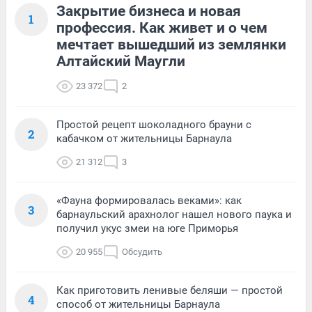
Закрытие бизнеса и новая
1
профессия. Как живет и о чем
мечтает вышедший из землянки
Алтайский Маугли
23 372
2
Простой рецепт шоколадного брауни с
2
кабачком от жительницы Барнаула
21 312
3
«Фауна формировалась веками»: как
3
барнаульский арахнолог нашел нового паука и
получил укус змеи на юге Приморья
20 955
Обсудить
Как приготовить ленивые беляши — простой
4
способ от жительницы Барнаула