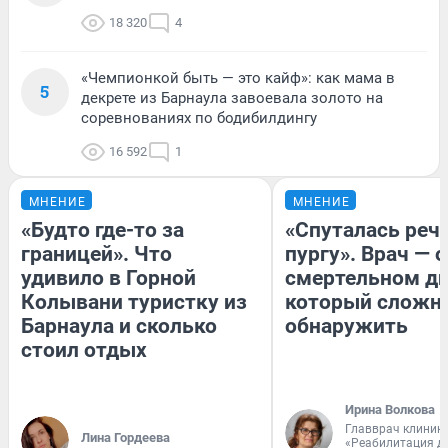
18 320
4
«Чемпионкой быть — это кайф»: как мама в
5
декрете из Барнаула завоевала золото на
соревнованиях по бодибилдингу
16 592
1
МНЕНИЕ
МНЕНИЕ
«Будто где-то за
«Спуталась речь
границей». Что
пургу». Врач — о
удивило в Горной
смертельном ди
Колывани туристку из
который сложн
Барнаула и сколько
обнаружить
стоил отдых
Ирина Волкова
Главврач клиник
Лина Гордеева
«Реабилитация д