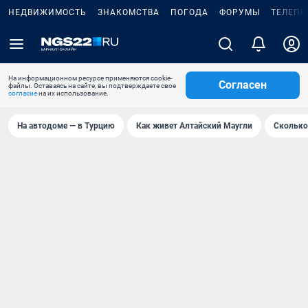
НЕДВИЖИМОСТЬ
ЗНАКОМСТВА
ПОГОДА
ФОРУМЫ
ТЕЛЕПР
На информационном ресурсе применяются cookie-
Согласен
файлы. Оставаясь на сайте, вы подтверждаете свое
согласие
на их использование.
На автодоме — в Турцию
Как живет Алтайский Маугли
Сколько