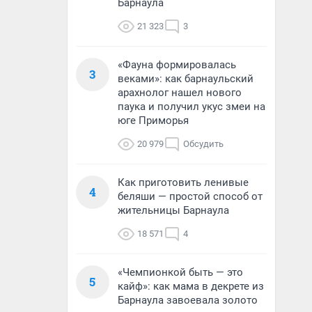
Барнаула
21 323
3
«Фауна формировалась
3
веками»: как барнаульский
арахнолог нашел нового
паука и получил укус змеи на
юге Приморья
20 979
Обсудить
Как приготовить ленивые
4
беляши — простой способ от
жительницы Барнаула
18 571
4
«Чемпионкой быть — это
5
кайф»: как мама в декрете из
Барнаула завоевала золото