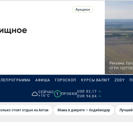
ЕЛЕПРОГРАММА
АФИША
ГОРОСКОП
КУРСЫ ВАЛЮТ
ZODY
П
USD 82,17
СЕЙЧАС
1
ПРОБКИ
+16°C
EUR 94,84
олько стоит отдых на Алтае
Мама в декрете — бодибилдер
Лучший