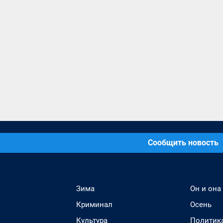
Сообщить новость
Зима
Он и она
Криминал
Осень
Культура
Политик