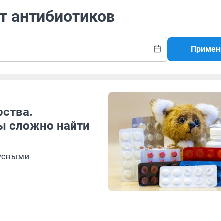
т антибиотиков
Примен
рства.
ы сложно найти
русными