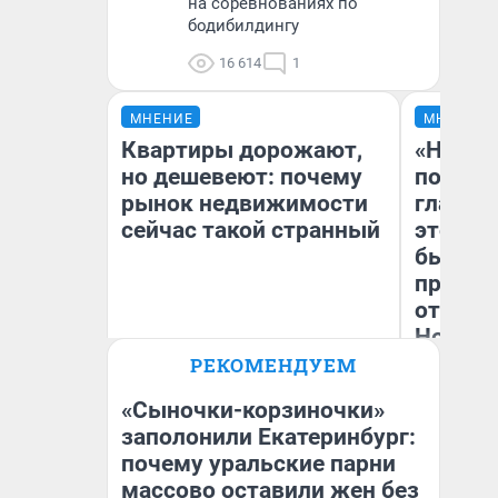
на соревнованиях по
бодибилдингу
16 614
1
МНЕНИЕ
МНЕНИЕ
Квартиры дорожают,
«Никог
но дешевеют: почему
победи
рынок недвижимости
главны
сейчас такой странный
этого г
бьет р
прокат
отзыв 
Нолана
РЕКОМЕНДУЕМ
Екатерина Торопова
Ст
директор агентства
Эк
недвижимости
«Сыночки-корзиночки»
заполонили Екатеринбург:
почему уральские парни
массово оставили жен без