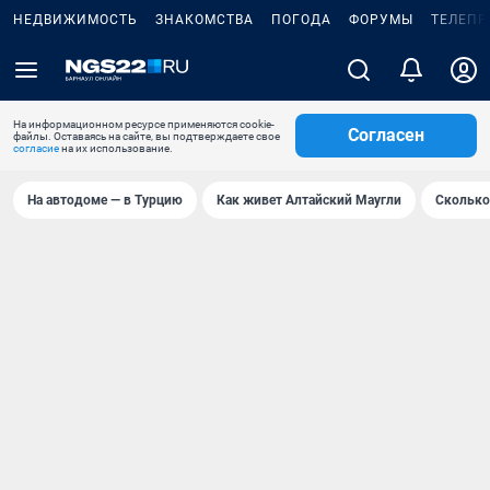
НЕДВИЖИМОСТЬ
ЗНАКОМСТВА
ПОГОДА
ФОРУМЫ
ТЕЛЕПР
На информационном ресурсе применяются cookie-
Согласен
файлы. Оставаясь на сайте, вы подтверждаете свое
согласие
на их использование.
На автодоме — в Турцию
Как живет Алтайский Маугли
Сколько