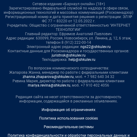
Сетевое издание «Барнаул онлайн» (18+)
Зарегистрировано Федеральной службой по надзору в сфере связи,
информационных технологий и массовых коммуникаций (Роскомнадзор)
Регистрационный номер и дата принятия решения о регистрации: ЭЛ №
ФС 77 – 83220 от 12.05.2022 г.
Учредитель: Общество с ограниченной ответственностью "ИНТЕРНЕТ
ТЕХНОЛОГИИ"
Главный редактор: Ефремов Анатолий Павлович
Адрес редакции: 630099, Россия, Новосибирск, ул. Ленина, д. 12, 6 этаж,
телефон 8 (912) 222-00-14
Электронный адрес редакции:
ngs22@shkulev.ru
Контактные данные для Роскомнадзора и государственных органов:
juristnsk@shkulev.ru
Техподдержка:
help@shkulev.ru
По вопросам коммерческого сотрудничества:
Жапарова Жанна, менеджер по работе с федеральными клиентами
zhanna.zhaparova@shkulev.ru
, моб. + 7 982 640 34 32
Ревина Мария, директор по работе с федеральными клиентами
mariya.revina@shkulev.ru
, моб. +7 910 402 4056
Редакция сайта не несет ответственности за достоверность
информации, содержащейся в рекламных объявлениях.
Информация об ограничениях
Политика использования cookies
Рекомендательные системы
Политика конфиденциальности и обработки персональных данных и