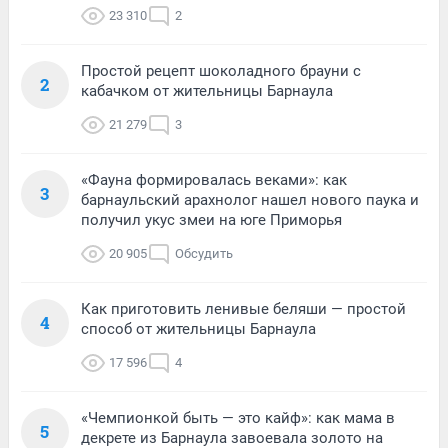
23 310
2
Простой рецепт шоколадного брауни с
2
кабачком от жительницы Барнаула
21 279
3
«Фауна формировалась веками»: как
3
барнаульский арахнолог нашел нового паука и
получил укус змеи на юге Приморья
20 905
Обсудить
Как приготовить ленивые беляши — простой
4
способ от жительницы Барнаула
17 596
4
«Чемпионкой быть — это кайф»: как мама в
5
декрете из Барнаула завоевала золото на