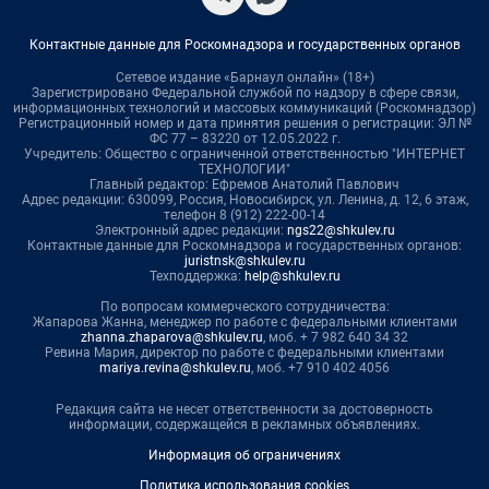
Контактные данные для Роскомнадзора и государственных органов
Сетевое издание «Барнаул онлайн» (18+)
Зарегистрировано Федеральной службой по надзору в сфере связи,
информационных технологий и массовых коммуникаций (Роскомнадзор)
Регистрационный номер и дата принятия решения о регистрации: ЭЛ №
ФС 77 – 83220 от 12.05.2022 г.
Учредитель: Общество с ограниченной ответственностью "ИНТЕРНЕТ
ТЕХНОЛОГИИ"
Главный редактор: Ефремов Анатолий Павлович
Адрес редакции: 630099, Россия, Новосибирск, ул. Ленина, д. 12, 6 этаж,
телефон 8 (912) 222-00-14
Электронный адрес редакции:
ngs22@shkulev.ru
Контактные данные для Роскомнадзора и государственных органов:
juristnsk@shkulev.ru
Техподдержка:
help@shkulev.ru
По вопросам коммерческого сотрудничества:
Жапарова Жанна, менеджер по работе с федеральными клиентами
zhanna.zhaparova@shkulev.ru
, моб. + 7 982 640 34 32
Ревина Мария, директор по работе с федеральными клиентами
mariya.revina@shkulev.ru
, моб. +7 910 402 4056
Редакция сайта не несет ответственности за достоверность
информации, содержащейся в рекламных объявлениях.
Информация об ограничениях
Политика использования cookies