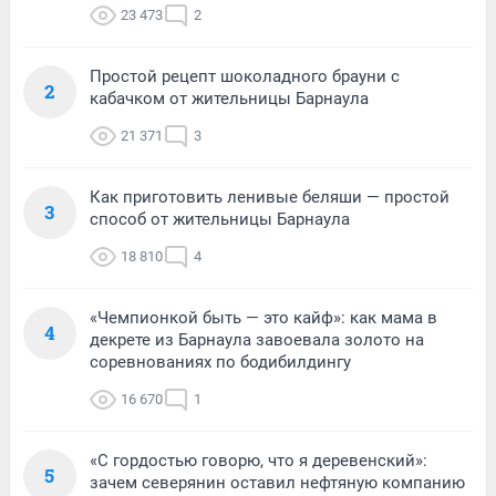
23 473
2
Простой рецепт шоколадного брауни с
2
кабачком от жительницы Барнаула
21 371
3
Как приготовить ленивые беляши — простой
3
способ от жительницы Барнаула
18 810
4
«Чемпионкой быть — это кайф»: как мама в
4
декрете из Барнаула завоевала золото на
соревнованиях по бодибилдингу
16 670
1
«С гордостью говорю, что я деревенский»:
5
зачем северянин оставил нефтяную компанию