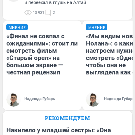
и переехал в глушь на Алтай
13 931
2
МНЕНИЕ
МНЕНИЕ
«Финал не совпал с
«Мы видим нов
ожиданиями»: стоит ли
Нолана»: с каки
смотреть фильм
настроем нужн
«Старый орел» на
смотреть «Одис
большом экране —
чтобы она не
честная рецензия
выглядела как 
Надежда Губарь
Надежда Губарь
РЕКОМЕНДУЕМ
Накипело у младшей сестры: «Она