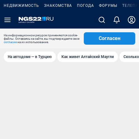
НЕДВИЖИМОСТЬ
ЗНАКОМСТВА
ПОГОДА
ФОРУМЫ
ТЕЛЕПР
На информационном ресурсе применяются cookie-
Согласен
файлы. Оставаясь на сайте, вы подтверждаете свое
согласие
на их использование.
На автодоме — в Турцию
Как живет Алтайский Маугли
Сколько