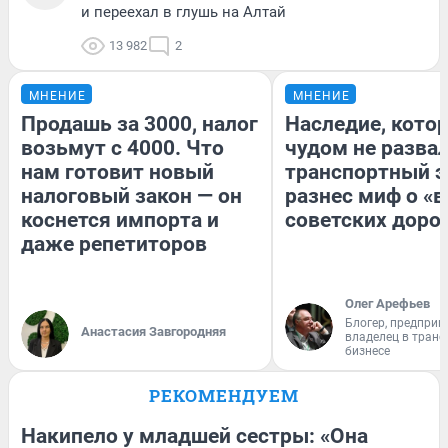
и переехал в глушь на Алтай
13 982
2
МНЕНИЕ
МНЕНИЕ
Продашь за 3000, налог
Наследие, кото
возьмут с 4000. Что
чудом не разва
нам готовит новый
транспортный э
налоговый закон — он
разнес миф о «
коснется импорта и
советских доро
даже репетиторов
Олег Арефьев
Блогер, предприн
Анастасия Завгородняя
владелец в тран
бизнесе
РЕКОМЕНДУЕМ
Накипело у младшей сестры: «Она