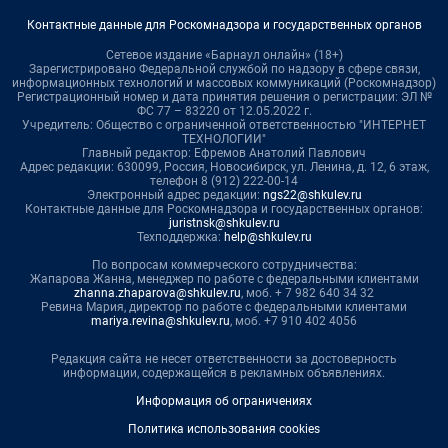
Контактные данные для Роскомнадзора и государственных органов
Сетевое издание «Барнаул онлайн» (18+)
Зарегистрировано Федеральной службой по надзору в сфере связи,
информационных технологий и массовых коммуникаций (Роскомнадзор)
Регистрационный номер и дата принятия решения о регистрации: ЭЛ №
ФС 77 – 83220 от 12.05.2022 г.
Учредитель: Общество с ограниченной ответственностью "ИНТЕРНЕТ
ТЕХНОЛОГИИ"
Главный редактор: Ефремов Анатолий Павлович
Адрес редакции: 630099, Россия, Новосибирск, ул. Ленина, д. 12, 6 этаж,
телефон 8 (912) 222-00-14
Электронный адрес редакции:
ngs22@shkulev.ru
Контактные данные для Роскомнадзора и государственных органов:
juristnsk@shkulev.ru
Техподдержка:
help@shkulev.ru
По вопросам коммерческого сотрудничества:
Жапарова Жанна, менеджер по работе с федеральными клиентами
zhanna.zhaparova@shkulev.ru
, моб. + 7 982 640 34 32
Ревина Мария, директор по работе с федеральными клиентами
mariya.revina@shkulev.ru
, моб. +7 910 402 4056
Редакция сайта не несет ответственности за достоверность
информации, содержащейся в рекламных объявлениях.
Информация об ограничениях
Политика использования cookies