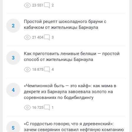
23 551
2
Простой рецепт шоколадного брауни с
2
кабачком от жительницы Барнаула
21 404
3
Как приготовить ленивые беляши — простой
3
способ от жительницы Барнаула
18 875
4
«Чемпионкой быть — это кайф»: как мама в
4
декрете из Барнаула завоевала золото на
соревнованиях по бодибилдингу
16 725
1
«С гордостью говорю, что я деревенский»:
5
зачем северянин оставил нефтяную компанию