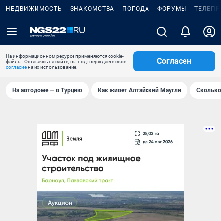
НЕДВИЖИМОСТЬ
ЗНАКОМСТВА
ПОГОДА
ФОРУМЫ
ТЕЛЕПР
На информационном ресурсе применяются cookie-
Согласен
файлы. Оставаясь на сайте, вы подтверждаете свое
согласие
на их использование.
На автодоме — в Турцию
Как живет Алтайский Маугли
Сколько