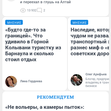
и переехал в глушь на Алтай
13 932
2
МНЕНИЕ
МНЕНИЕ
«Будто где-то за
Наследие, кото
границей». Что
чудом не разва
удивило в Горной
транспортный э
Колывани туристку из
разнес миф о «
Барнаула и сколько
советских доро
стоил отдых
Олег Арефьев
Блогер, предприн
Лина Гордеева
владелец в тран
бизнесе
РЕКОМЕНДУЕМ
«Не вольеры, а камеры пыток»: