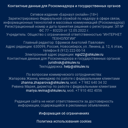
Контактные данные для Роскомнадзора и государственных органов
Сетевое издание «Барнаул онлайн» (18+)
Зарегистрировано Федеральной службой по надзору в сфере связи,
информационных технологий и массовых коммуникаций (Роскомнадзор)
Регистрационный номер и дата принятия решения о регистрации: ЭЛ №
ФС 77 – 83220 от 12.05.2022 г.
Учредитель: Общество с ограниченной ответственностью "ИНТЕРНЕТ
ТЕХНОЛОГИИ"
Главный редактор: Ефремов Анатолий Павлович
Адрес редакции: 630099, Россия, Новосибирск, ул. Ленина, д. 12, 6 этаж,
телефон 8 (912) 222-00-14
Электронный адрес редакции:
ngs22@shkulev.ru
Контактные данные для Роскомнадзора и государственных органов:
juristnsk@shkulev.ru
Техподдержка:
help@shkulev.ru
По вопросам коммерческого сотрудничества:
Жапарова Жанна, менеджер по работе с федеральными клиентами
zhanna.zhaparova@shkulev.ru
, моб. + 7 982 640 34 32
Ревина Мария, директор по работе с федеральными клиентами
mariya.revina@shkulev.ru
, моб. +7 910 402 4056
Редакция сайта не несет ответственности за достоверность
информации, содержащейся в рекламных объявлениях.
Информация об ограничениях
Политика использования cookies