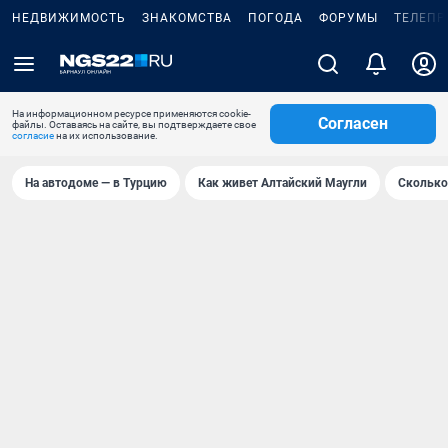
НЕДВИЖИМОСТЬ
ЗНАКОМСТВА
ПОГОДА
ФОРУМЫ
ТЕЛЕПР
На информационном ресурсе применяются cookie-
Согласен
файлы. Оставаясь на сайте, вы подтверждаете свое
согласие
на их использование.
На автодоме — в Турцию
Как живет Алтайский Маугли
Сколько