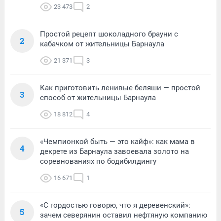
23 473
2
Простой рецепт шоколадного брауни с
2
кабачком от жительницы Барнаула
21 371
3
Как приготовить ленивые беляши — простой
3
способ от жительницы Барнаула
18 812
4
«Чемпионкой быть — это кайф»: как мама в
4
декрете из Барнаула завоевала золото на
соревнованиях по бодибилдингу
16 671
1
«С гордостью говорю, что я деревенский»:
5
зачем северянин оставил нефтяную компанию