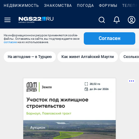
НЕДВИЖИМОСТЬ
ЗНАКОМСТВА
ПОГОДА
ФОРУМЫ
ТЕЛЕПР
На информационном ресурсе применяются cookie-
Согласен
файлы. Оставаясь на сайте, вы подтверждаете свое
согласие
на их использование.
На автодоме — в Турцию
Как живет Алтайский Маугли
Сколько