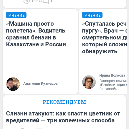
16 577
1
МНЕНИЕ
МНЕНИЕ
«Машина просто
«Спуталась речь
полетела». Водитель
пургу». Врач — о
сравнил бензин в
смертельном ди
Казахстане и России
который сложн
обнаружить
Ирина Волкова
Главврач клиник
Анатолий Кузнецов
«Реабилитация д
Волковой»
РЕКОМЕНДУЕМ
Слизни атакуют: как спасти цветник от
вредителей — три копеечных способа