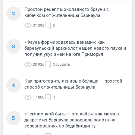
Простой рецепт шоколадного брауни с
2
кабачком от жительницы Барнаула
21 292
3
«Фауна формировалась веками»: как
3
барнаульский арахнолог нашел нового паука и
получил укус змеи на юге Приморья
20 926
Обсудить
Как приготовить ленивые беляши — простой
4
способ от жительницы Барнаула
17 880
4
«Чемпионкой быть — это кайф»: как мама в
5
декрете из Барнаула завоевала золото на
соревнованиях по бодибилдингу