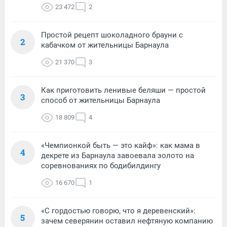
23 472
2
Простой рецепт шоколадного брауни с
2
кабачком от жительницы Барнаула
21 370
3
Как приготовить ленивые беляши — простой
3
способ от жительницы Барнаула
18 809
4
«Чемпионкой быть — это кайф»: как мама в
4
декрете из Барнаула завоевала золото на
соревнованиях по бодибилдингу
16 670
1
«С гордостью говорю, что я деревенский»:
5
зачем северянин оставил нефтяную компанию