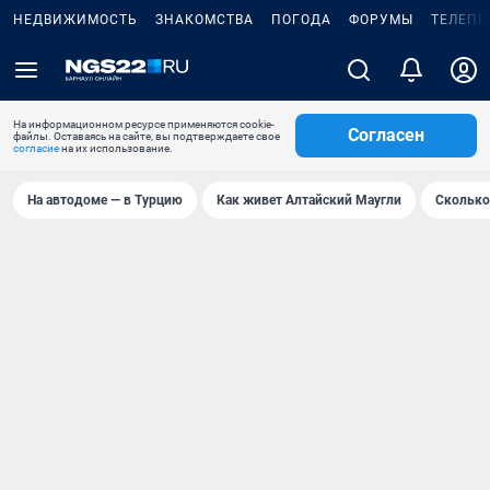
НЕДВИЖИМОСТЬ
ЗНАКОМСТВА
ПОГОДА
ФОРУМЫ
ТЕЛЕПР
На информационном ресурсе применяются cookie-
Согласен
файлы. Оставаясь на сайте, вы подтверждаете свое
согласие
на их использование.
На автодоме — в Турцию
Как живет Алтайский Маугли
Сколько