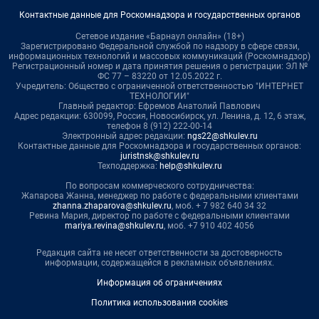
Контактные данные для Роскомнадзора и государственных органов
Сетевое издание «Барнаул онлайн» (18+)
Зарегистрировано Федеральной службой по надзору в сфере связи,
информационных технологий и массовых коммуникаций (Роскомнадзор)
Регистрационный номер и дата принятия решения о регистрации: ЭЛ №
ФС 77 – 83220 от 12.05.2022 г.
Учредитель: Общество с ограниченной ответственностью "ИНТЕРНЕТ
ТЕХНОЛОГИИ"
Главный редактор: Ефремов Анатолий Павлович
Адрес редакции: 630099, Россия, Новосибирск, ул. Ленина, д. 12, 6 этаж,
телефон 8 (912) 222-00-14
Электронный адрес редакции:
ngs22@shkulev.ru
Контактные данные для Роскомнадзора и государственных органов:
juristnsk@shkulev.ru
Техподдержка:
help@shkulev.ru
По вопросам коммерческого сотрудничества:
Жапарова Жанна, менеджер по работе с федеральными клиентами
zhanna.zhaparova@shkulev.ru
, моб. + 7 982 640 34 32
Ревина Мария, директор по работе с федеральными клиентами
mariya.revina@shkulev.ru
, моб. +7 910 402 4056
Редакция сайта не несет ответственности за достоверность
информации, содержащейся в рекламных объявлениях.
Информация об ограничениях
Политика использования cookies