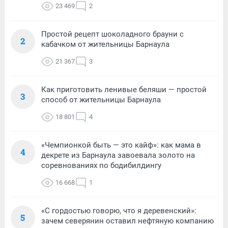
23 469
2
Простой рецепт шоколадного брауни с
2
кабачком от жительницы Барнаула
21 367
3
Как приготовить ленивые беляши — простой
3
способ от жительницы Барнаула
18 801
4
«Чемпионкой быть — это кайф»: как мама в
4
декрете из Барнаула завоевала золото на
соревнованиях по бодибилдингу
16 668
1
«С гордостью говорю, что я деревенский»:
5
зачем северянин оставил нефтяную компанию