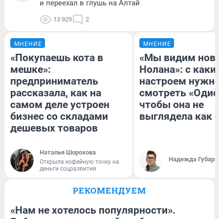
и переехал в глушь на Алтай
13 929
2
МНЕНИЕ
МНЕНИЕ
«Покупаешь кота в
«Мы видим нов
мешке»:
Нолана»: с каки
предприниматель
настроем нужн
рассказала, как на
смотреть «Одис
самом деле устроен
чтобы она не
бизнес со складами
выглядела как 
дешевых товаров
Наталья Шорохова
Надежда Губарь
Открыла кофейную точку на
деньги соцразвития
РЕКОМЕНДУЕМ
«Нам не хотелось популярности».