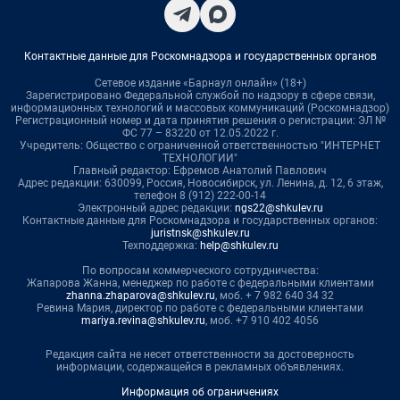
Контактные данные для Роскомнадзора и государственных органов
Сетевое издание «Барнаул онлайн» (18+)
Зарегистрировано Федеральной службой по надзору в сфере связи,
информационных технологий и массовых коммуникаций (Роскомнадзор)
Регистрационный номер и дата принятия решения о регистрации: ЭЛ №
ФС 77 – 83220 от 12.05.2022 г.
Учредитель: Общество с ограниченной ответственностью "ИНТЕРНЕТ
ТЕХНОЛОГИИ"
Главный редактор: Ефремов Анатолий Павлович
Адрес редакции: 630099, Россия, Новосибирск, ул. Ленина, д. 12, 6 этаж,
телефон 8 (912) 222-00-14
Электронный адрес редакции:
ngs22@shkulev.ru
Контактные данные для Роскомнадзора и государственных органов:
juristnsk@shkulev.ru
Техподдержка:
help@shkulev.ru
По вопросам коммерческого сотрудничества:
Жапарова Жанна, менеджер по работе с федеральными клиентами
zhanna.zhaparova@shkulev.ru
, моб. + 7 982 640 34 32
Ревина Мария, директор по работе с федеральными клиентами
mariya.revina@shkulev.ru
, моб. +7 910 402 4056
Редакция сайта не несет ответственности за достоверность
информации, содержащейся в рекламных объявлениях.
Информация об ограничениях