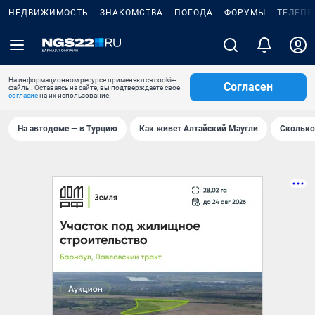
НЕДВИЖИМОСТЬ
ЗНАКОМСТВА
ПОГОДА
ФОРУМЫ
ТЕЛЕПР
На информационном ресурсе применяются cookie-
Согласен
файлы. Оставаясь на сайте, вы подтверждаете свое
согласие
на их использование.
На автодоме — в Турцию
Как живет Алтайский Маугли
Сколько