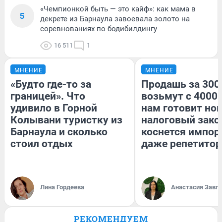
«Чемпионкой быть — это кайф»: как мама в
5
декрете из Барнаула завоевала золото на
соревнованиях по бодибилдингу
16 511
1
МНЕНИЕ
МНЕНИЕ
«Будто где-то за
Продашь за 3000
границей». Что
возьмут с 4000.
удивило в Горной
нам готовит но
Колывани туристку из
налоговый зако
Барнаула и сколько
коснется импор
стоил отдых
даже репетитор
Лина Гордеева
Анастасия Завг
РЕКОМЕНДУЕМ