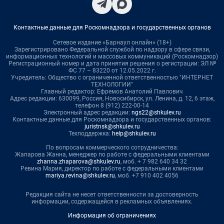
Контактные данные для Роскомнадзора и государственных органов
Сетевое издание «Барнаул онлайн» (18+)
Зарегистрировано Федеральной службой по надзору в сфере связи,
информационных технологий и массовых коммуникаций (Роскомнадзор)
Регистрационный номер и дата принятия решения о регистрации: ЭЛ №
ФС 77 – 83220 от 12.05.2022 г.
Учредитель: Общество с ограниченной ответственностью "ИНТЕРНЕТ
ТЕХНОЛОГИИ"
Главный редактор: Ефремов Анатолий Павлович
Адрес редакции: 630099, Россия, Новосибирск, ул. Ленина, д. 12, 6 этаж,
телефон 8 (912) 222-00-14
Электронный адрес редакции:
ngs22@shkulev.ru
Контактные данные для Роскомнадзора и государственных органов:
juristnsk@shkulev.ru
Техподдержка:
help@shkulev.ru
По вопросам коммерческого сотрудничества:
Жапарова Жанна, менеджер по работе с федеральными клиентами
zhanna.zhaparova@shkulev.ru
, моб. + 7 982 640 34 32
Ревина Мария, директор по работе с федеральными клиентами
mariya.revina@shkulev.ru
, моб. +7 910 402 4056
Редакция сайта не несет ответственности за достоверность
информации, содержащейся в рекламных объявлениях.
Информация об ограничениях