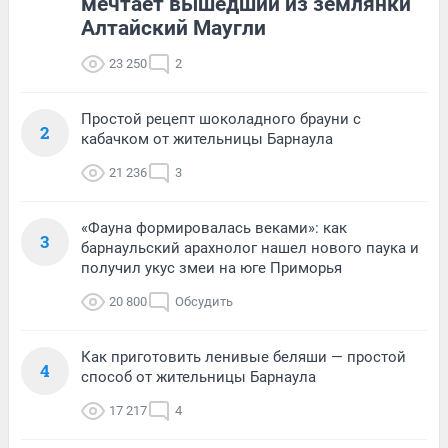
мечтает вышедший из землянки
Алтайский Маугли
23 250
2
Простой рецепт шоколадного брауни с
2
кабачком от жительницы Барнаула
21 236
3
«Фауна формировалась веками»: как
3
барнаульский арахнолог нашел нового паука и
получил укус змеи на юге Приморья
20 800
Обсудить
Как приготовить ленивые беляши — простой
4
способ от жительницы Барнаула
17 217
4