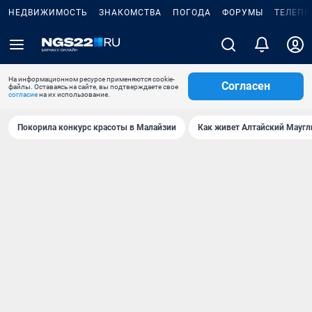
НЕДВИЖИМОСТЬ
ЗНАКОМСТВА
ПОГОДА
ФОРУМЫ
ТЕЛЕПР
На информационном ресурсе применяются cookie-
Согласен
файлы. Оставаясь на сайте, вы подтверждаете свое
согласие
на их использование.
Покорила конкурс красоты в Малайзии
Как живет Алтайский Маугл