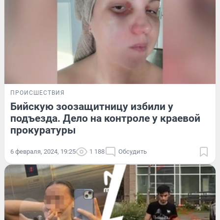
ПРОИСШЕСТВИЯ
Бийскую зоозащитницу избили у
подъезда. Дело на контроле у краевой
прокуратуры
6 февраля, 2024, 19:25
1 188
Обсудить