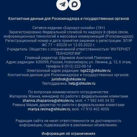
Контактные данные для Роскомнадзора и государственных органов
Сетевое издание «Барнаул онлайн» (18+)
Зарегистрировано Федеральной службой по надзору в сфере связи,
информационных технологий и массовых коммуникаций (Роскомнадзор)
Регистрационный номер и дата принятия решения о регистрации: ЭЛ №
ФС 77 – 83220 от 12.05.2022 г.
Учредитель: Общество с ограниченной ответственностью "ИНТЕРНЕТ
ТЕХНОЛОГИИ"
Главный редактор: Ефремов Анатолий Павлович
Адрес редакции: 630099, Россия, Новосибирск, ул. Ленина, д. 12, 6 этаж,
телефон 8 (912) 222-00-14
Электронный адрес редакции:
ngs22@shkulev.ru
Контактные данные для Роскомнадзора и государственных органов:
juristnsk@shkulev.ru
Техподдержка:
help@shkulev.ru
По вопросам коммерческого сотрудничества:
Жапарова Жанна, менеджер по работе с федеральными клиентами
zhanna.zhaparova@shkulev.ru
, моб. + 7 982 640 34 32
Ревина Мария, директор по работе с федеральными клиентами
mariya.revina@shkulev.ru
, моб. +7 910 402 4056
Редакция сайта не несет ответственности за достоверность
информации, содержащейся в рекламных объявлениях.
Информация об ограничениях