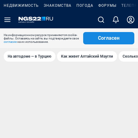
НЕДВИЖИМОСТЬ
ЗНАКОМСТВА
ПОГОДА
ФОРУМЫ
ТЕЛЕПР
На информационном ресурсе применяются cookie-
Согласен
файлы. Оставаясь на сайте, вы подтверждаете свое
согласие
на их использование.
На автодоме — в Турцию
Как живет Алтайский Маугли
Сколько