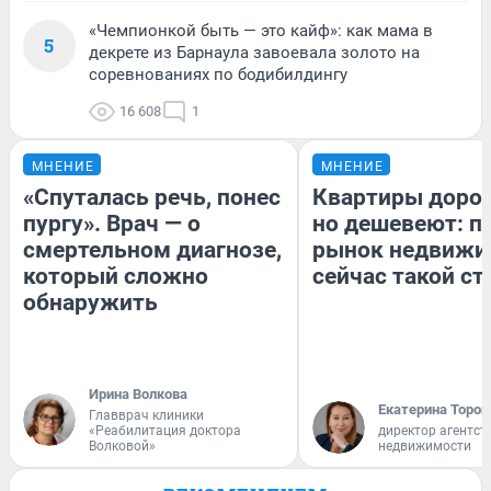
«Чемпионкой быть — это кайф»: как мама в
5
декрете из Барнаула завоевала золото на
соревнованиях по бодибилдингу
16 608
1
МНЕНИЕ
МНЕНИЕ
«Спуталась речь, понес
Квартиры доро
пургу». Врач — о
но дешевеют: п
смертельном диагнозе,
рынок недвижи
который сложно
сейчас такой с
обнаружить
Ирина Волкова
Екатерина Тороп
Главврач клиники
«Реабилитация доктора
директор агентст
Волковой»
недвижимости