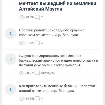
мечтает вышедший из землянки
Алтайский Маугли
23 392
2
Простой рецепт шоколадного брауни с
2
кабачком от жительницы Барнаула
21 320
3
«Фауна формировалась веками»: как
3
барнаульский арахнолог нашел нового паука и
получил укус змеи на юге Приморья
20 975
Обсудить
Как приготовить ленивые беляши — простой
4
способ от жительницы Барнаула
18 543
4