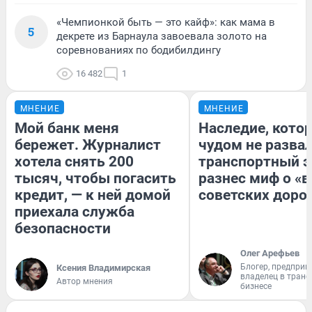
«Чемпионкой быть — это кайф»: как мама в
5
декрете из Барнаула завоевала золото на
соревнованиях по бодибилдингу
16 482
1
МНЕНИЕ
МНЕНИЕ
Мой банк меня
Наследие, кото
бережет. Журналист
чудом не разва
хотела снять 200
транспортный э
тысяч, чтобы погасить
разнес миф о «
кредит, — к ней домой
советских доро
приехала служба
безопасности
Олег Арефьев
Блогер, предприн
Ксения Владимирская
владелец в тран
Автор мнения
бизнесе