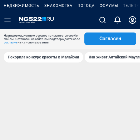
НЕДВИЖИМОСТЬ
ЗНАКОМСТВА
ПОГОДА
ФОРУМЫ
ТЕЛЕПР
На информационном ресурсе применяются cookie-
Согласен
файлы. Оставаясь на сайте, вы подтверждаете свое
согласие
на их использование.
Покорила конкурс красоты в Малайзии
Как живет Алтайский Маугл