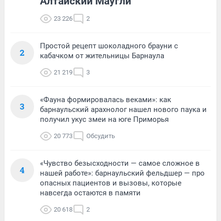
Алтайский Маугли
23 226
2
Простой рецепт шоколадного брауни с
2
кабачком от жительницы Барнаула
21 219
3
«Фауна формировалась веками»: как
3
барнаульский арахнолог нашел нового паука и
получил укус змеи на юге Приморья
20 773
Обсудить
«Чувство безысходности — самое сложное в
4
нашей работе»: барнаульский фельдшер — про
опасных пациентов и вызовы, которые
навсегда остаются в памяти
20 618
2