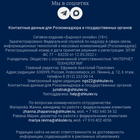
Мы в соцсетях
Контактные данные для Роскомнадзора и государственных органов
Сетевое издание «Барнаул онлайн» (18+)
Зарегистрировано Федеральной службой по надзору в сфере связи,
информационных технологий и массовых коммуникаций (Роскомнадзор)
Регистрационный номер и дата принятия решения о регистрации: ЭЛ №
ФС 77 – 83220 от 12.05.2022 г.
Учредитель: Общество с ограниченной ответственностью "ИНТЕРНЕТ
ТЕХНОЛОГИИ"
Главный редактор: Ефремов Анатолий Павлович
Адрес редакции: 630099, Россия, Новосибирск, ул. Ленина, д. 12, 6 этаж,
телефон 8 (912) 222-00-14
Электронный адрес редакции:
ngs22@shkulev.ru
Контактные данные для Роскомнадзора и государственных органов:
juristnsk@shkulev.ru
Техподдержка:
help@shkulev.ru
По вопросам коммерческого сотрудничества:
Жапарова Жанна, менеджер по работе с федеральными клиентами
zhanna.zhaparova@shkulev.ru
, моб. + 7 982 640 34 32
Ревина Мария, директор по работе с федеральными клиентами
mariya.revina@shkulev.ru
, моб. +7 910 402 4056
Редакция сайта не несет ответственности за достоверность
информации, содержащейся в рекламных объявлениях.