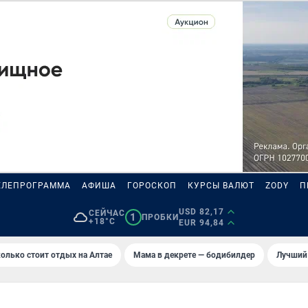
ЕЛЕПРОГРАММА
АФИША
ГОРОСКОП
КУРСЫ ВАЛЮТ
ZODY
П
USD 82,17
СЕЙЧАС
1
ПРОБКИ
+18°C
EUR 94,84
олько стоит отдых на Алтае
Мама в декрете — бодибилдер
Лучший