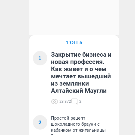
ТОП 5
Закрытие бизнеса и
1
новая профессия.
Как живет и о чем
мечтает вышедший
из землянки
Алтайский Маугли
23 372
2
Простой рецепт
2
шоколадного брауни с
кабачком от жительницы