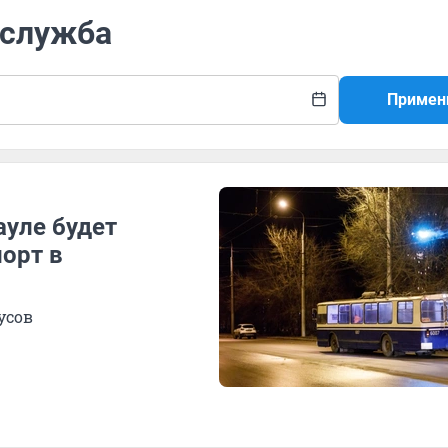
 служба
Примен
ауле будет
орт в
усов