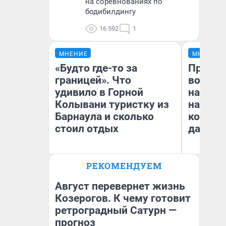
на соревнованиях по
бодибилдингу
16 592
1
МНЕНИЕ
МНЕНИЕ
«Будто где-то за
Продаш
границей». Что
возьмут
удивило в Горной
нам го
Колывани туристку из
налого
Барнаула и сколько
коснет
стоил отдых
даже р
РЕКОМЕНДУЕМ
Лина Гордеева
Ан
Август перевернет жизнь
Козерогов. К чему готовит
ретроградный Сатурн —
прогноз