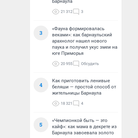
Барнаула
21 312
3
«Фауна формировалась
3
веками»: как барнаульский
арахнолог нашел нового
паука и получил укус змеи на
юге Приморья
20 955
Обсудить
Как приготовить ленивые
4
беляши — простой способ от
жительницы Барнаула
18 321
4
«Чемпионкой быть — это
5
кайф»: как мама в декрете из
Барнаула завоевала золото