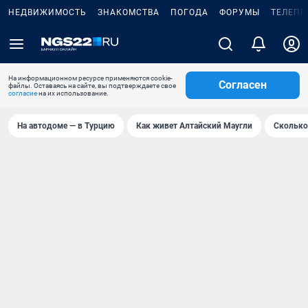
НЕДВИЖИМОСТЬ
ЗНАКОМСТВА
ПОГОДА
ФОРУМЫ
ТЕЛЕПР
На информационном ресурсе применяются cookie-
Согласен
файлы. Оставаясь на сайте, вы подтверждаете свое
согласие
на их использование.
На автодоме — в Турцию
Как живет Алтайский Маугли
Сколько