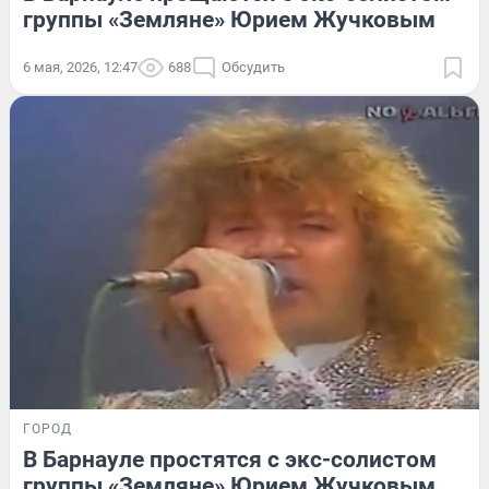
группы «Земляне» Юрием Жучковым
6 мая, 2026, 12:47
688
Обсудить
ГОРОД
В Барнауле простятся с экс-солистом
группы «Земляне» Юрием Жучковым