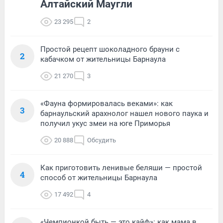
Алтайский Маугли
23 295
2
Простой рецепт шоколадного брауни с
2
кабачком от жительницы Барнаула
21 270
3
«Фауна формировалась веками»: как
3
барнаульский арахнолог нашел нового паука и
получил укус змеи на юге Приморья
20 888
Обсудить
Как приготовить ленивые беляши — простой
4
способ от жительницы Барнаула
17 492
4
«Чемпионкой быть — это кайф»: как мама в