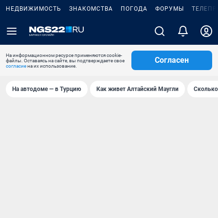
НЕДВИЖИМОСТЬ
ЗНАКОМСТВА
ПОГОДА
ФОРУМЫ
ТЕЛЕПР
На информационном ресурсе применяются cookie-
Согласен
файлы. Оставаясь на сайте, вы подтверждаете свое
согласие
на их использование.
На автодоме — в Турцию
Как живет Алтайский Маугли
Сколько