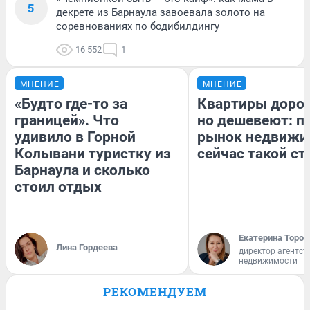
5
декрете из Барнаула завоевала золото на
соревнованиях по бодибилдингу
16 552
1
МНЕНИЕ
МНЕНИЕ
«Будто где-то за
Квартиры доро
границей». Что
но дешевеют: п
удивило в Горной
рынок недвижи
Колывани туристку из
сейчас такой с
Барнаула и сколько
стоил отдых
Екатерина Тороп
Лина Гордеева
директор агентст
недвижимости
РЕКОМЕНДУЕМ