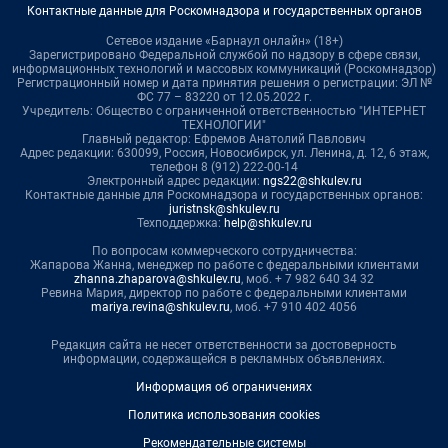
Контактные данные для Роскомнадзора и государственных органов
Сетевое издание «Барнаул онлайн» (18+)
Зарегистрировано Федеральной службой по надзору в сфере связи,
информационных технологий и массовых коммуникаций (Роскомнадзор)
Регистрационный номер и дата принятия решения о регистрации: ЭЛ №
ФС 77 – 83220 от 12.05.2022 г.
Учредитель: Общество с ограниченной ответственностью "ИНТЕРНЕТ
ТЕХНОЛОГИИ"
Главный редактор: Ефремов Анатолий Павлович
Адрес редакции: 630099, Россия, Новосибирск, ул. Ленина, д. 12, 6 этаж,
телефон 8 (912) 222-00-14
Электронный адрес редакции:
ngs22@shkulev.ru
Контактные данные для Роскомнадзора и государственных органов:
juristnsk@shkulev.ru
Техподдержка:
help@shkulev.ru
По вопросам коммерческого сотрудничества:
Жапарова Жанна, менеджер по работе с федеральными клиентами
zhanna.zhaparova@shkulev.ru
, моб. + 7 982 640 34 32
Ревина Мария, директор по работе с федеральными клиентами
mariya.revina@shkulev.ru
, моб. +7 910 402 4056
Редакция сайта не несет ответственности за достоверность
информации, содержащейся в рекламных объявлениях.
Информация об ограничениях
Политика использования cookies
Рекомендательные системы