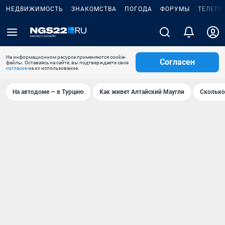
НЕДВИЖИМОСТЬ
ЗНАКОМСТВА
ПОГОДА
ФОРУМЫ
ТЕЛЕПР
На информационном ресурсе применяются cookie-
Согласен
файлы. Оставаясь на сайте, вы подтверждаете свое
согласие
на их использование.
На автодоме — в Турцию
Как живет Алтайский Маугли
Сколько