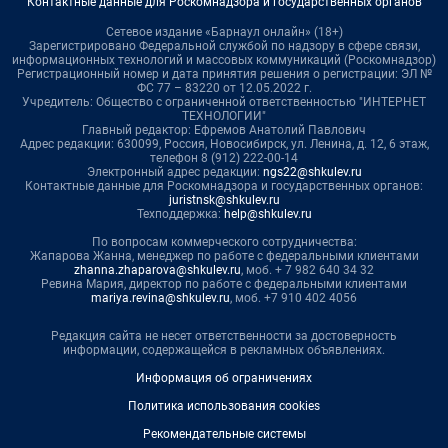
Контактные данные для Роскомнадзора и государственных органов
Сетевое издание «Барнаул онлайн» (18+)
Зарегистрировано Федеральной службой по надзору в сфере связи,
информационных технологий и массовых коммуникаций (Роскомнадзор)
Регистрационный номер и дата принятия решения о регистрации: ЭЛ №
ФС 77 – 83220 от 12.05.2022 г.
Учредитель: Общество с ограниченной ответственностью "ИНТЕРНЕТ
ТЕХНОЛОГИИ"
Главный редактор: Ефремов Анатолий Павлович
Адрес редакции: 630099, Россия, Новосибирск, ул. Ленина, д. 12, 6 этаж,
телефон 8 (912) 222-00-14
Электронный адрес редакции:
ngs22@shkulev.ru
Контактные данные для Роскомнадзора и государственных органов:
juristnsk@shkulev.ru
Техподдержка:
help@shkulev.ru
По вопросам коммерческого сотрудничества:
Жапарова Жанна, менеджер по работе с федеральными клиентами
zhanna.zhaparova@shkulev.ru
, моб. + 7 982 640 34 32
Ревина Мария, директор по работе с федеральными клиентами
mariya.revina@shkulev.ru
, моб. +7 910 402 4056
Редакция сайта не несет ответственности за достоверность
информации, содержащейся в рекламных объявлениях.
Информация об ограничениях
Политика использования cookies
Рекомендательные системы