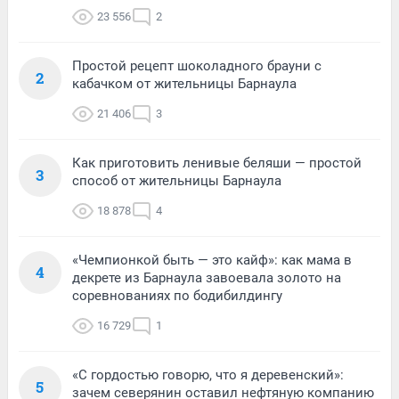
23 556
2
Простой рецепт шоколадного брауни с
2
кабачком от жительницы Барнаула
21 406
3
Как приготовить ленивые беляши — простой
3
способ от жительницы Барнаула
18 878
4
«Чемпионкой быть — это кайф»: как мама в
4
декрете из Барнаула завоевала золото на
соревнованиях по бодибилдингу
16 729
1
«С гордостью говорю, что я деревенский»:
5
зачем северянин оставил нефтяную компанию