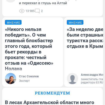
и переехал в глушь на Алтай
13 985
2
МНЕНИЕ
МНЕНИЕ
«Никого нельзя
«За неделю две
победить». О чем
были страшные
главный блокбастер
туристка расска
этого года, который
отдыхе в Крым
бьет рекорды в
прокате: честный
отзыв на «Одиссею»
Нолана
Александра Исм
Стас Соколов
заместитель глав
Эксперт
редактора 63.RU
РЕКОМЕНДУЕМ
В лесах Архангельской области много