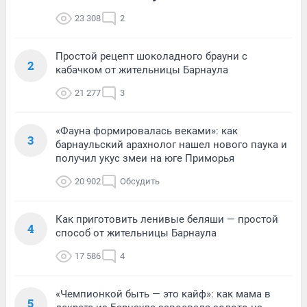
23 308
2
Простой рецепт шоколадного брауни с
2
кабачком от жительницы Барнаула
21 277
3
«Фауна формировалась веками»: как
3
барнаульский арахнолог нашел нового паука и
получил укус змеи на юге Приморья
20 902
Обсудить
Как приготовить ленивые беляши — простой
4
способ от жительницы Барнаула
17 586
4
«Чемпионкой быть — это кайф»: как мама в
5