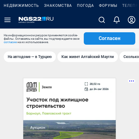
НЕДВИЖИМОСТЬ
ЗНАКОМСТВА
ПОГОДА
ФОРУМЫ
ТЕЛЕПР
На информационном ресурсе применяются cookie-
Согласен
файлы. Оставаясь на сайте, вы подтверждаете свое
согласие
на их использование.
На автодоме — в Турцию
Как живет Алтайский Маугли
Сколько