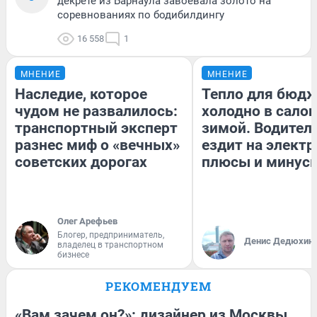
декрете из Барнаула завоевала золото на
соревнованиях по бодибилдингу
16 558
1
МНЕНИЕ
МНЕНИЕ
Наследие, которое
Тепло для бюдж
чудом не развалилось:
холодно в сало
транспортный эксперт
зимой. Водитель
разнес миф о «вечных»
ездит на электр
советских дорогах
плюсы и минус
Олег Арефьев
Блогер, предприниматель,
Денис Дедюхин
владелец в транспортном
бизнесе
РЕКОМЕНДУЕМ
«Вам зачем он?»: дизайнер из Москвы