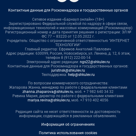
Контактные данные для Роскомнадзора и государственных органов
Сетевое издание «Барнаул онлайн» (18+)
Зарегистрировано Федеральной службой по надзору в сфере связи,
информационных технологий и массовых коммуникаций (Роскомнадзор)
Регистрационный номер и дата принятия решения о регистрации: ЭЛ №
ФС 77 – 83220 от 12.05.2022 г.
Учредитель: Общество с ограниченной ответственностью "ИНТЕРНЕТ
ТЕХНОЛОГИИ"
Главный редактор: Ефремов Анатолий Павлович
Адрес редакции: 630099, Россия, Новосибирск, ул. Ленина, д. 12, 6 этаж,
телефон 8 (912) 222-00-14
Электронный адрес редакции:
ngs22@shkulev.ru
Контактные данные для Роскомнадзора и государственных органов:
juristnsk@shkulev.ru
Техподдержка:
help@shkulev.ru
По вопросам коммерческого сотрудничества:
Жапарова Жанна, менеджер по работе с федеральными клиентами
zhanna.zhaparova@shkulev.ru
, моб. + 7 982 640 34 32
Ревина Мария, директор по работе с федеральными клиентами
mariya.revina@shkulev.ru
, моб. +7 910 402 4056
Редакция сайта не несет ответственности за достоверность
информации, содержащейся в рекламных объявлениях.
Информация об ограничениях
Политика использования cookies