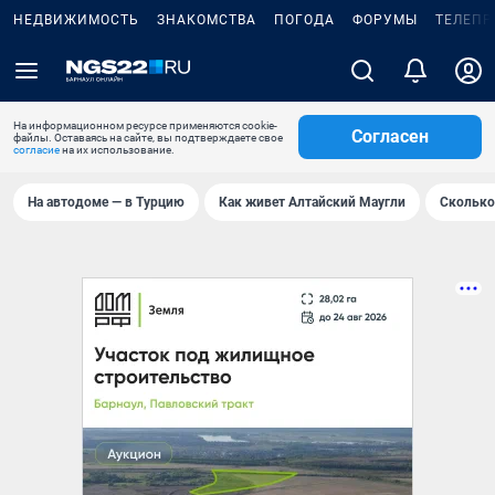
НЕДВИЖИМОСТЬ
ЗНАКОМСТВА
ПОГОДА
ФОРУМЫ
ТЕЛЕПР
На информационном ресурсе применяются cookie-
Согласен
файлы. Оставаясь на сайте, вы подтверждаете свое
согласие
на их использование.
На автодоме — в Турцию
Как живет Алтайский Маугли
Сколько