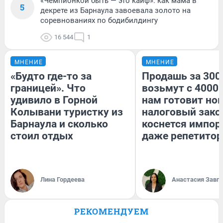
«Чемпионкой быть — это кайф»: как мама в
5
декрете из Барнаула завоевала золото на
соревнованиях по бодибилдингу
16 544
1
МНЕНИЕ
МНЕНИЕ
«Будто где-то за
Продашь за 3000
границей». Что
возьмут с 4000.
удивило в Горной
нам готовит но
Колывани туристку из
налоговый зако
Барнаула и сколько
коснется импор
стоил отдых
даже репетитор
Лина Гордеева
Анастасия Завг
РЕКОМЕНДУЕМ