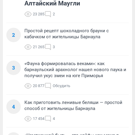
Алтайский Маугли
23 285
2
Простой рецепт шоколадного брауни с
2
кабачком от жительницы Барнаула
21 265
3
«Фауна формировалась веками»: как
3
барнаульский арахнолог нашел нового паука и
получил укус змеи на юге Приморья
20 877
Обсудить
Как приготовить ленивые беляши — простой
4
способ от жительницы Барнаула
17 454
4