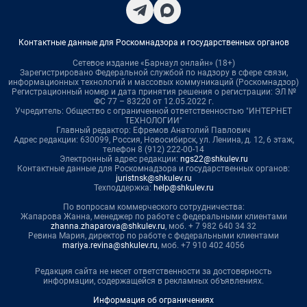
Контактные данные для Роскомнадзора и государственных органов
Сетевое издание «Барнаул онлайн» (18+)
Зарегистрировано Федеральной службой по надзору в сфере связи,
информационных технологий и массовых коммуникаций (Роскомнадзор)
Регистрационный номер и дата принятия решения о регистрации: ЭЛ №
ФС 77 – 83220 от 12.05.2022 г.
Учредитель: Общество с ограниченной ответственностью "ИНТЕРНЕТ
ТЕХНОЛОГИИ"
Главный редактор: Ефремов Анатолий Павлович
Адрес редакции: 630099, Россия, Новосибирск, ул. Ленина, д. 12, 6 этаж,
телефон 8 (912) 222-00-14
Электронный адрес редакции:
ngs22@shkulev.ru
Контактные данные для Роскомнадзора и государственных органов:
juristnsk@shkulev.ru
Техподдержка:
help@shkulev.ru
По вопросам коммерческого сотрудничества:
Жапарова Жанна, менеджер по работе с федеральными клиентами
zhanna.zhaparova@shkulev.ru
, моб. + 7 982 640 34 32
Ревина Мария, директор по работе с федеральными клиентами
mariya.revina@shkulev.ru
, моб. +7 910 402 4056
Редакция сайта не несет ответственности за достоверность
информации, содержащейся в рекламных объявлениях.
Информация об ограничениях