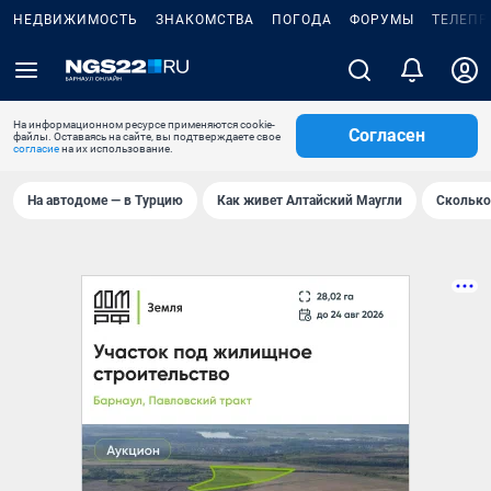
НЕДВИЖИМОСТЬ
ЗНАКОМСТВА
ПОГОДА
ФОРУМЫ
ТЕЛЕПР
На информационном ресурсе применяются cookie-
Согласен
файлы. Оставаясь на сайте, вы подтверждаете свое
согласие
на их использование.
На автодоме — в Турцию
Как живет Алтайский Маугли
Сколько