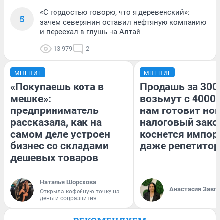
«С гордостью говорю, что я деревенский»:
5
зачем северянин оставил нефтяную компанию
и переехал в глушь на Алтай
13 979
2
МНЕНИЕ
МНЕНИЕ
«Покупаешь кота в
Продашь за 3000
мешке»:
возьмут с 4000.
предприниматель
нам готовит но
рассказала, как на
налоговый зако
самом деле устроен
коснется импор
бизнес со складами
даже репетитор
дешевых товаров
Наталья Шорохова
Анастасия Завг
Открыла кофейную точку на
деньги соцразвития