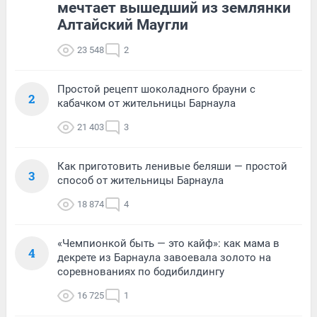
мечтает вышедший из землянки
Алтайский Маугли
23 548
2
Простой рецепт шоколадного брауни с
2
кабачком от жительницы Барнаула
21 403
3
Как приготовить ленивые беляши — простой
3
способ от жительницы Барнаула
18 874
4
«Чемпионкой быть — это кайф»: как мама в
4
декрете из Барнаула завоевала золото на
соревнованиях по бодибилдингу
16 725
1