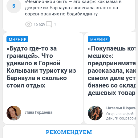
«Чемпионкой быть — это кайф»: как мама в
5
декрете из Барнаула завоевала золото на
соревнованиях по бодибилдингу
16 629
1
МНЕНИЕ
МНЕНИЕ
«Будто где-то за
«Покупаешь кот
границей». Что
мешке»:
удивило в Горной
предпринимате
Колывани туристку из
рассказала, как
Барнаула и сколько
самом деле уст
стоил отдых
бизнес со скла
дешевых товар
Наталья Шорохо
Лина Гордеева
Открыла кофейну
деньги соцразви
РЕКОМЕНДУЕМ