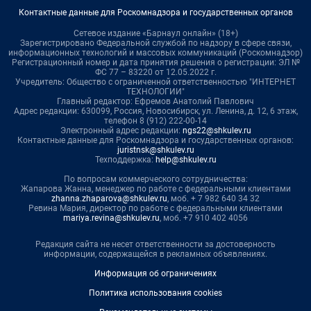
Контактные данные для Роскомнадзора и государственных органов
Сетевое издание «Барнаул онлайн» (18+)
Зарегистрировано Федеральной службой по надзору в сфере связи,
информационных технологий и массовых коммуникаций (Роскомнадзор)
Регистрационный номер и дата принятия решения о регистрации: ЭЛ №
ФС 77 – 83220 от 12.05.2022 г.
Учредитель: Общество с ограниченной ответственностью "ИНТЕРНЕТ
ТЕХНОЛОГИИ"
Главный редактор: Ефремов Анатолий Павлович
Адрес редакции: 630099, Россия, Новосибирск, ул. Ленина, д. 12, 6 этаж,
телефон 8 (912) 222-00-14
Электронный адрес редакции:
ngs22@shkulev.ru
Контактные данные для Роскомнадзора и государственных органов:
juristnsk@shkulev.ru
Техподдержка:
help@shkulev.ru
По вопросам коммерческого сотрудничества:
Жапарова Жанна, менеджер по работе с федеральными клиентами
zhanna.zhaparova@shkulev.ru
, моб. + 7 982 640 34 32
Ревина Мария, директор по работе с федеральными клиентами
mariya.revina@shkulev.ru
, моб. +7 910 402 4056
Редакция сайта не несет ответственности за достоверность
информации, содержащейся в рекламных объявлениях.
Информация об ограничениях
Политика использования cookies