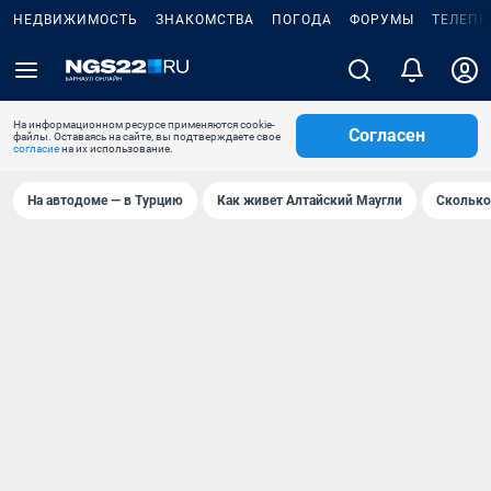
НЕДВИЖИМОСТЬ
ЗНАКОМСТВА
ПОГОДА
ФОРУМЫ
ТЕЛЕПР
На информационном ресурсе применяются cookie-
Согласен
файлы. Оставаясь на сайте, вы подтверждаете свое
согласие
на их использование.
На автодоме — в Турцию
Как живет Алтайский Маугли
Сколько