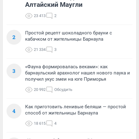
Алтайский Маугли
23 413
2
Простой рецепт шоколадного брауни с
2
кабачком от жительницы Барнаула
21 334
3
«Фауна формировалась веками»: как
3
барнаульский арахнолог нашел нового паука и
получил укус змеи на юге Приморья
20 992
Обсудить
Как приготовить ленивые беляши — простой
4
способ от жительницы Барнаула
18 615
4