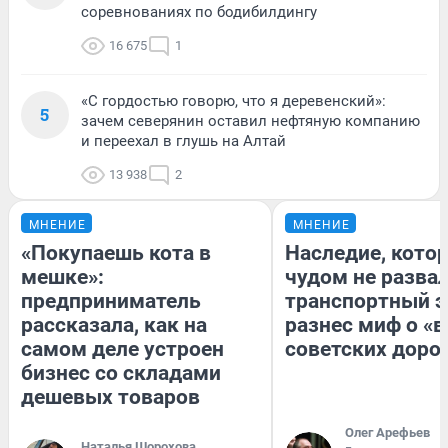
соревнованиях по бодибилдингу
16 675
1
«С гордостью говорю, что я деревенский»:
5
зачем северянин оставил нефтяную компанию
и переехал в глушь на Алтай
13 938
2
МНЕНИЕ
МНЕНИЕ
«Покупаешь кота в
Наследие, кото
мешке»:
чудом не разва
предприниматель
транспортный э
рассказала, как на
разнес миф о «
самом деле устроен
советских доро
бизнес со складами
дешевых товаров
Олег Арефьев
Наталья Шорохова