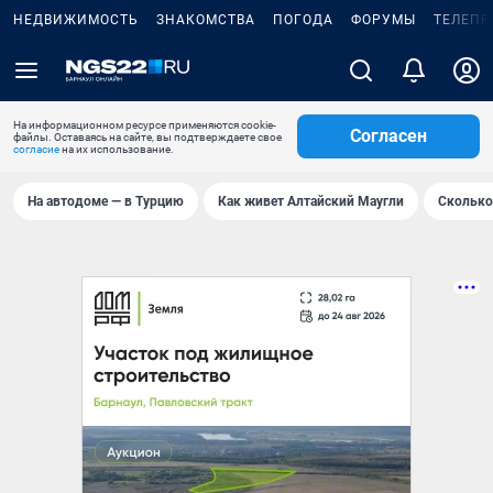
НЕДВИЖИМОСТЬ
ЗНАКОМСТВА
ПОГОДА
ФОРУМЫ
ТЕЛЕПР
На информационном ресурсе применяются cookie-
Согласен
файлы. Оставаясь на сайте, вы подтверждаете свое
согласие
на их использование.
На автодоме — в Турцию
Как живет Алтайский Маугли
Сколько