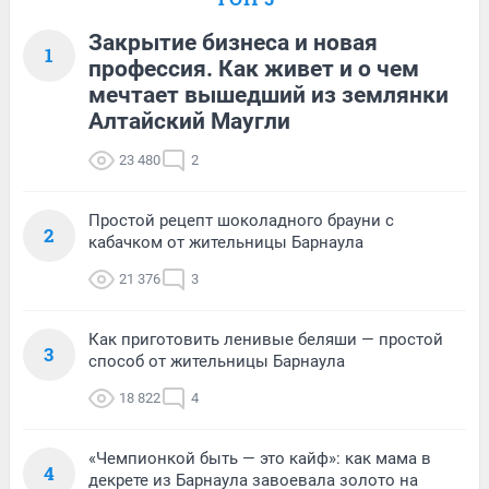
Закрытие бизнеса и новая
1
профессия. Как живет и о чем
мечтает вышедший из землянки
Алтайский Маугли
23 480
2
Простой рецепт шоколадного брауни с
2
кабачком от жительницы Барнаула
21 376
3
Как приготовить ленивые беляши — простой
3
способ от жительницы Барнаула
18 822
4
«Чемпионкой быть — это кайф»: как мама в
4
декрете из Барнаула завоевала золото на