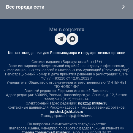
Все города сети
Мы в соцсетях
Контактные данные для Роскомнадзора и государственных органов
Сетевое издание «Барнаул онлайн» (18+)
Зарегистрировано Федеральной службой по надзору в сфере связи,
информационных технологий и массовых коммуникаций (Роскомнадзор)
Регистрационный номер и дата принятия решения о регистрации: ЭЛ №
ФС 77 – 83220 от 12.05.2022 г.
Учредитель: Общество с ограниченной ответственностью "ИНТЕРНЕТ
ТЕХНОЛОГИИ"
Главный редактор: Ефремов Анатолий Павлович
Адрес редакции: 630099, Россия, Новосибирск, ул. Ленина, д. 12, 6 этаж,
телефон 8 (912) 222-00-14
Электронный адрес редакции:
ngs22@shkulev.ru
Контактные данные для Роскомнадзора и государственных органов:
juristnsk@shkulev.ru
Техподдержка:
help@shkulev.ru
По вопросам коммерческого сотрудничества:
Жапарова Жанна, менеджер по работе с федеральными клиентами
zhanna.zhaparova@shkulev.ru
, моб. + 7 982 640 34 32