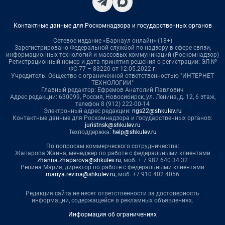
Контактные данные для Роскомнадзора и государственных органов
Сетевое издание «Барнаул онлайн» (18+)
Зарегистрировано Федеральной службой по надзору в сфере связи,
информационных технологий и массовых коммуникаций (Роскомнадзор)
Регистрационный номер и дата принятия решения о регистрации: ЭЛ №
ФС 77 – 83220 от 12.05.2022 г.
Учредитель: Общество с ограниченной ответственностью "ИНТЕРНЕТ
ТЕХНОЛОГИИ"
Главный редактор: Ефремов Анатолий Павлович
Адрес редакции: 630099, Россия, Новосибирск, ул. Ленина, д. 12, 6 этаж,
телефон 8 (912) 222-00-14
Электронный адрес редакции:
ngs22@shkulev.ru
Контактные данные для Роскомнадзора и государственных органов:
juristnsk@shkulev.ru
Техподдержка:
help@shkulev.ru
По вопросам коммерческого сотрудничества:
Жапарова Жанна, менеджер по работе с федеральными клиентами
zhanna.zhaparova@shkulev.ru
, моб. + 7 982 640 34 32
Ревина Мария, директор по работе с федеральными клиентами
mariya.revina@shkulev.ru
, моб. +7 910 402 4056
Редакция сайта не несет ответственности за достоверность
информации, содержащейся в рекламных объявлениях.
Информация об ограничениях