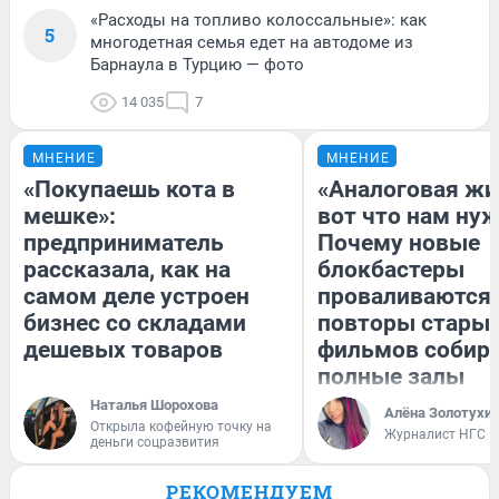
«Расходы на топливо колоссальные»: как
5
многодетная семья едет на автодоме из
Барнаула в Турцию — фото
14 035
7
МНЕНИЕ
МНЕНИЕ
«Покупаешь кота в
«Аналоговая жи
мешке»:
вот что нам нуж
предприниматель
Почему новые
рассказала, как на
блокбастеры
самом деле устроен
проваливаются,
бизнес со складами
повторы стары
дешевых товаров
фильмов собир
полные залы
Наталья Шорохова
Алёна Золотухи
Открыла кофейную точку на
Журналист НГС
деньги соцразвития
РЕКОМЕНДУЕМ