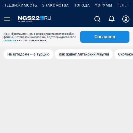
НЕДВИЖИМОСТЬ
ЗНАКОМСТВА
ПОГОДА
ФОРУМЫ
ТЕЛЕПР
На информационном ресурсе применяются cookie-
Согласен
файлы. Оставаясь на сайте, вы подтверждаете свое
согласие
на их использование.
На автодоме — в Турцию
Как живет Алтайский Маугли
Сколько