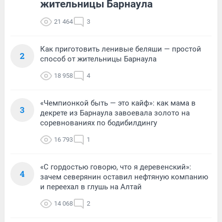
жительницы Барнаула
21 464
3
Как приготовить ленивые беляши — простой
2
способ от жительницы Барнаула
18 958
4
«Чемпионкой быть — это кайф»: как мама в
3
декрете из Барнаула завоевала золото на
соревнованиях по бодибилдингу
16 793
1
«С гордостью говорю, что я деревенский»:
4
зачем северянин оставил нефтяную компанию
и переехал в глушь на Алтай
14 068
2