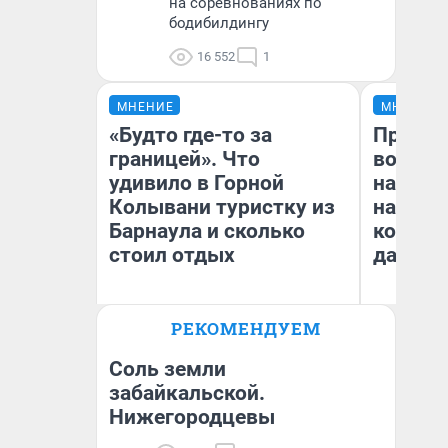
на соревнованиях по
бодибилдингу
16 552
1
МНЕНИЕ
МНЕНИЕ
«Будто где-то за
Продаш
границей». Что
возьмут
удивило в Горной
нам го
Колывани туристку из
налого
Барнаула и сколько
коснет
стоил отдых
даже р
РЕКОМЕНДУЕМ
Лина Гордеева
Ан
Соль земли
забайкальской.
Нижегородцевы