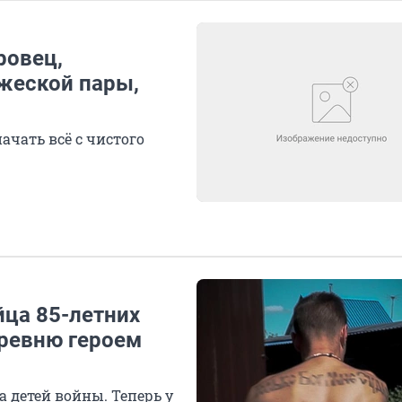
ровец,
жеской пары,
ачать всё с чистого
йца 85-летних
еревню героем
 детей войны. Теперь у