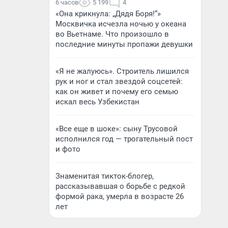
6 часов
5 199
4
«Она крикнула: „Дядя Боря!“»
Москвичка исчезла ночью у океана
во Вьетнаме. Что произошло в
последние минуты пропажи девушки
«Я не жалуюсь». Строитель лишился
рук и ног и стал звездой соцсетей:
как он живет и почему его семью
искал весь Узбекистан
«Все еще в шоке»: сыну Трусовой
исполнился год — трогательный пост
и фото
Знаменитая тикток-блогер,
рассказывавшая о борьбе с редкой
формой рака, умерла в возрасте 26
лет