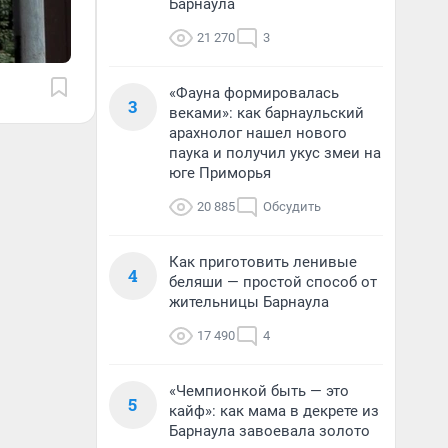
Барнаула
21 270
3
«Фауна формировалась
3
веками»: как барнаульский
арахнолог нашел нового
паука и получил укус змеи на
юге Приморья
20 885
Обсудить
Как приготовить ленивые
4
беляши — простой способ от
жительницы Барнаула
17 490
4
«Чемпионкой быть — это
5
кайф»: как мама в декрете из
Барнаула завоевала золото