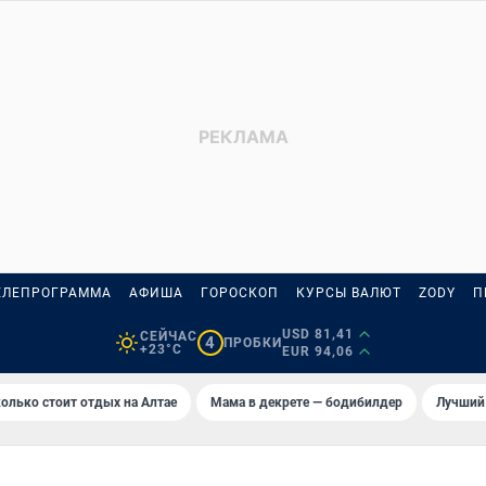
ЕЛЕПРОГРАММА
АФИША
ГОРОСКОП
КУРСЫ ВАЛЮТ
ZODY
П
USD 81,41
СЕЙЧАС
4
ПРОБКИ
+23°C
EUR 94,06
олько стоит отдых на Алтае
Мама в декрете — бодибилдер
Лучший