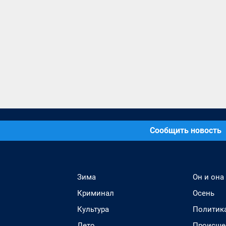
Сообщить новость
Зима
Он и она
Криминал
Осень
Культура
Политик
Лето
Происше