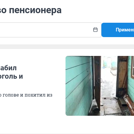
во пенсионера
Примен
рабил
оголь и
 голове и похитил из