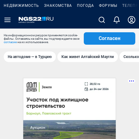
НЕДВИЖИМОСТЬ
ЗНАКОМСТВА
ПОГОДА
ФОРУМЫ
ТЕЛЕПР
На информационном ресурсе применяются cookie-
Согласен
файлы. Оставаясь на сайте, вы подтверждаете свое
согласие
на их использование.
На автодоме — в Турцию
Как живет Алтайский Маугли
Сколько