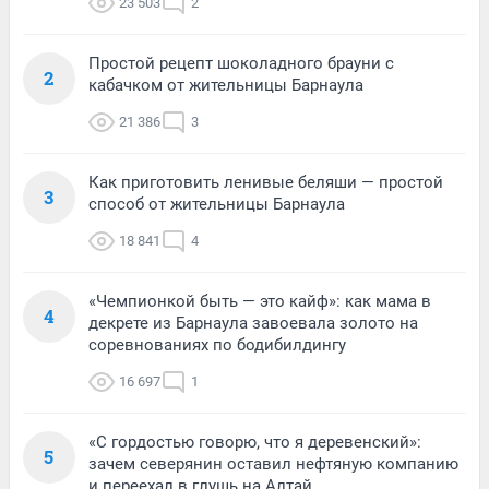
23 503
2
Простой рецепт шоколадного брауни с
2
кабачком от жительницы Барнаула
21 386
3
Как приготовить ленивые беляши — простой
3
способ от жительницы Барнаула
18 841
4
«Чемпионкой быть — это кайф»: как мама в
4
декрете из Барнаула завоевала золото на
соревнованиях по бодибилдингу
16 697
1
«С гордостью говорю, что я деревенский»:
5
зачем северянин оставил нефтяную компанию
и переехал в глушь на Алтай