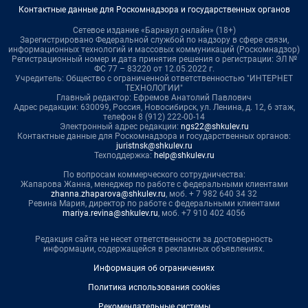
Контактные данные для Роскомнадзора и государственных органов
Сетевое издание «Барнаул онлайн» (18+)
Зарегистрировано Федеральной службой по надзору в сфере связи,
информационных технологий и массовых коммуникаций (Роскомнадзор)
Регистрационный номер и дата принятия решения о регистрации: ЭЛ №
ФС 77 – 83220 от 12.05.2022 г.
Учредитель: Общество с ограниченной ответственностью "ИНТЕРНЕТ
ТЕХНОЛОГИИ"
Главный редактор: Ефремов Анатолий Павлович
Адрес редакции: 630099, Россия, Новосибирск, ул. Ленина, д. 12, 6 этаж,
телефон 8 (912) 222-00-14
Электронный адрес редакции:
ngs22@shkulev.ru
Контактные данные для Роскомнадзора и государственных органов:
juristnsk@shkulev.ru
Техподдержка:
help@shkulev.ru
По вопросам коммерческого сотрудничества:
Жапарова Жанна, менеджер по работе с федеральными клиентами
zhanna.zhaparova@shkulev.ru
, моб. + 7 982 640 34 32
Ревина Мария, директор по работе с федеральными клиентами
mariya.revina@shkulev.ru
, моб. +7 910 402 4056
Редакция сайта не несет ответственности за достоверность
информации, содержащейся в рекламных объявлениях.
Информация об ограничениях
Политика использования cookies
Рекомендательные системы