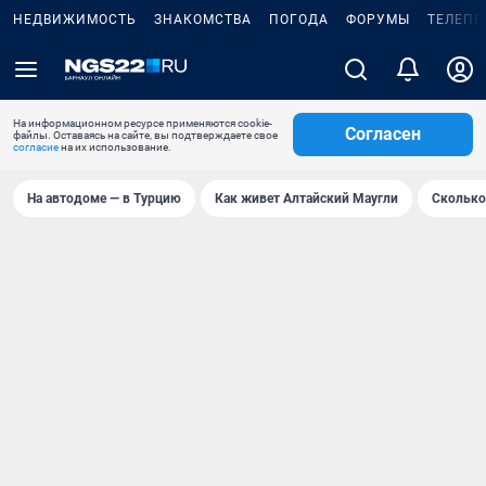
НЕДВИЖИМОСТЬ
ЗНАКОМСТВА
ПОГОДА
ФОРУМЫ
ТЕЛЕПР
На информационном ресурсе применяются cookie-
Согласен
файлы. Оставаясь на сайте, вы подтверждаете свое
согласие
на их использование.
На автодоме — в Турцию
Как живет Алтайский Маугли
Сколько