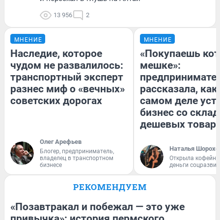
13 956
2
МНЕНИЕ
МНЕНИЕ
Наследие, которое
«Покупаешь кот
чудом не развалилось:
мешке»:
транспортный эксперт
предпринимате
разнес миф о «вечных»
рассказала, как
советских дорогах
самом деле уст
бизнес со скла
дешевых товар
Олег Арефьев
Наталья Шорохо
Блогер, предприниматель,
владелец в транспортном
Открыла кофейну
бизнесе
деньги соцразви
РЕКОМЕНДУЕМ
«Позавтракал и побежал — это уже
привычка»: история пермского