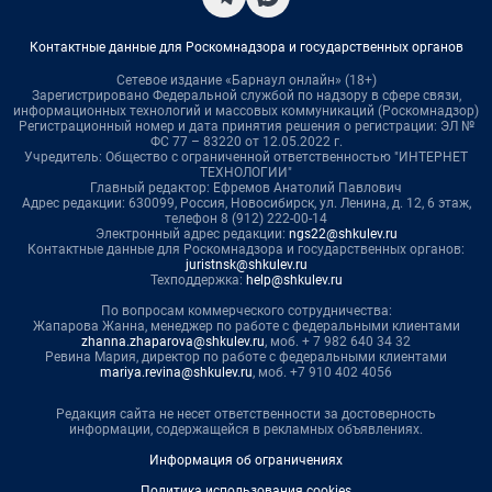
Контактные данные для Роскомнадзора и государственных органов
Сетевое издание «Барнаул онлайн» (18+)
Зарегистрировано Федеральной службой по надзору в сфере связи,
информационных технологий и массовых коммуникаций (Роскомнадзор)
Регистрационный номер и дата принятия решения о регистрации: ЭЛ №
ФС 77 – 83220 от 12.05.2022 г.
Учредитель: Общество с ограниченной ответственностью "ИНТЕРНЕТ
ТЕХНОЛОГИИ"
Главный редактор: Ефремов Анатолий Павлович
Адрес редакции: 630099, Россия, Новосибирск, ул. Ленина, д. 12, 6 этаж,
телефон 8 (912) 222-00-14
Электронный адрес редакции:
ngs22@shkulev.ru
Контактные данные для Роскомнадзора и государственных органов:
juristnsk@shkulev.ru
Техподдержка:
help@shkulev.ru
По вопросам коммерческого сотрудничества:
Жапарова Жанна, менеджер по работе с федеральными клиентами
zhanna.zhaparova@shkulev.ru
, моб. + 7 982 640 34 32
Ревина Мария, директор по работе с федеральными клиентами
mariya.revina@shkulev.ru
, моб. +7 910 402 4056
Редакция сайта не несет ответственности за достоверность
информации, содержащейся в рекламных объявлениях.
Информация об ограничениях
Политика использования cookies