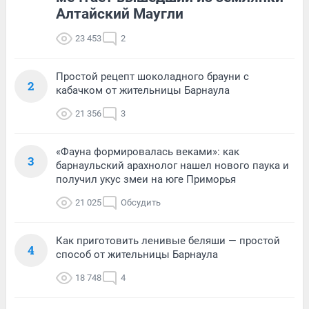
Алтайский Маугли
23 453
2
Простой рецепт шоколадного брауни с
2
кабачком от жительницы Барнаула
21 356
3
«Фауна формировалась веками»: как
3
барнаульский арахнолог нашел нового паука и
получил укус змеи на юге Приморья
21 025
Обсудить
Как приготовить ленивые беляши — простой
4
способ от жительницы Барнаула
18 748
4