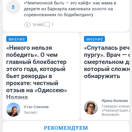
«Чемпионкой быть — это кайф»: как мама в
5
декрете из Барнаула завоевала золото на
соревнованиях по бодибилдингу
16 660
1
МНЕНИЕ
МНЕНИЕ
«Никого нельзя
«Спуталась речь
победить». О чем
пургу». Врач — о
главный блокбастер
смертельном ди
этого года, который
который сложн
бьет рекорды в
обнаружить
прокате: честный
отзыв на «Одиссею»
Нолана
Ирина Волкова
Главврач клиник
Стас Соколов
«Реабилитация д
Эксперт
Волковой»
РЕКОМЕНДУЕМ