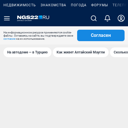
НЕДВИЖИМОСТЬ
ЗНАКОМСТВА
ПОГОДА
ФОРУМЫ
ТЕЛЕПР
На информационном ресурсе применяются cookie-
Согласен
файлы. Оставаясь на сайте, вы подтверждаете свое
согласие
на их использование.
На автодоме — в Турцию
Как живет Алтайский Маугли
Сколько